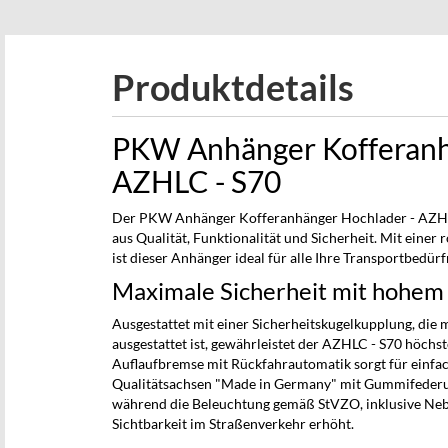
beginning
of
the
Produktdetails
images
gallery
PKW Anhänger Kofferanh
AZHLC - S70
Der PKW Anhänger Kofferanhänger Hochlader - AZHLC
aus Qualität, Funktionalität und Sicherheit. Mit eine
ist dieser Anhänger ideal für alle Ihre Transportbedürfn
Maximale Sicherheit mit hohem
Ausgestattet mit einer Sicherheitskugelkupplung, die 
ausgestattet ist, gewährleistet der AZHLC - S70 höchs
Auflaufbremse mit Rückfahrautomatik sorgt für einfa
Qualitätsachsen "Made in Germany" mit Gummifederun
während die Beleuchtung gemäß StVZO, inklusive Neb
Sichtbarkeit im Straßenverkehr erhöht.