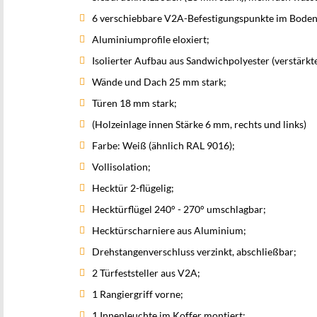
6 verschiebbare V2A-Befestigungspunkte im Boden-W
Aluminiumprofile eloxiert;
Isolierter Aufbau aus Sandwichpolyester (verstärkte
Wände und Dach 25 mm stark;
Türen 18 mm stark;
(Holzeinlage innen Stärke 6 mm, rechts und links)
Farbe: Weiß (ähnlich RAL 9016);
Vollisolation;
Hecktür 2-flügelig;
Hecktürflügel 240° - 270° umschlagbar;
Hecktürscharniere aus Aluminium;
Drehstangenverschluss verzinkt, abschließbar;
2 Türfeststeller aus V2A;
1 Rangiergriff vorne;
1 Innenleuchte im Koffer montiert;