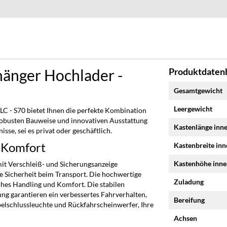
änger Hochlader -
Produktdatenb
Mehr
Gesamtgewicht
Informationen
Leergewicht
 - S70 bietet Ihnen die perfekte Kombination
r robusten Bauweise und innovativen Ausstattung
Kastenlänge inn
isse, sei es privat oder geschäftlich.
 Komfort
Kastenbreite in
Kastenhöhe inn
mit Verschleiß- und Sicherungsanzeige
te Sicherheit beim Transport. Die hochwertige
Zuladung
ches Handling und Komfort. Die stabilen
g garantieren ein verbessertes Fahrverhalten,
Bereifung
elschlussleuchte und Rückfahrscheinwerfer, Ihre
Achsen