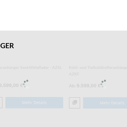
NGER
eranhänger Tieflader - AZ - S40
Kofferanhänger Tieflader - AZ - 
4.021,00 €
Ab
4.593,00 €
Mehr Details
Mehr Details