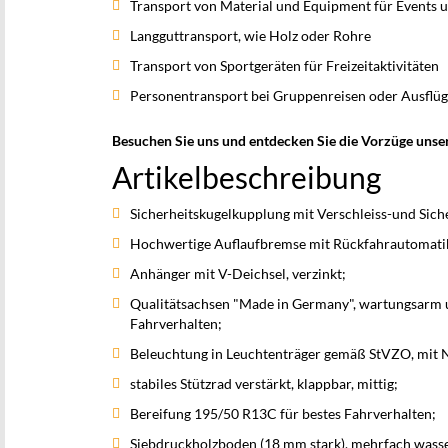
Transport von Material und Equipment für Events 
Langguttransport, wie Holz oder Rohre
Transport von Sportgeräten für Freizeitaktivitäten
Personentransport bei Gruppenreisen oder Ausflü
Besuchen Sie uns und entdecken Sie die Vorzüge unse
Artikelbeschreibung
Sicherheitskugelkupplung mit Verschleiss-und Sich
Hochwertige Auflaufbremse mit Rückfahrautomati
Anhänger mit V-Deichsel, verzinkt;
Qualitätsachsen "Made in Germany", wartungsarm u
Fahrverhalten;
Beleuchtung in Leuchtenträger gemäß StVZO, mit 
stabiles Stützrad verstärkt, klappbar, mittig;
Bereifung 195/50 R13C für bestes Fahrverhalten;
Siebdruckholzboden (18 mm stark), mehrfach wass