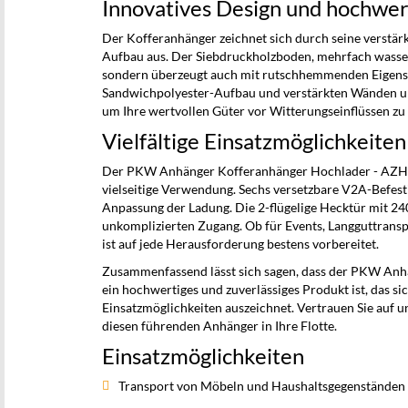
Innovatives Design und hochwer
Der Kofferanhänger zeichnet sich durch seine verstärk
Aufbau aus. Der Siebdruckholzboden, mehrfach wasserfe
sondern überzeugt auch mit rutschhemmenden Eigensch
Sandwichpolyester-Aufbau und verstärkten Wänden und
um Ihre wertvollen Güter vor Witterungseinflüssen zu
Vielfältige Einsatzmöglichkeiten
Der PKW Anhänger Kofferanhänger Hochlader - AZHLC 
vielseitige Verwendung. Sechs versetzbare V2A-Befest
Anpassung der Ladung. Die 2-flügelige Hecktür mit 24
unkomplizierten Zugang. Ob für Events, Langguttrans
ist auf jede Herausforderung bestens vorbereitet.
Zusammenfassend lässt sich sagen, dass der PKW An
ein hochwertiges und zuverlässiges Produkt ist, das sic
Einsatzmöglichkeiten auszeichnet. Vertrauen Sie auf un
diesen führenden Anhänger in Ihre Flotte.
Einsatzmöglichkeiten
Transport von Möbeln und Haushaltsgegenständen