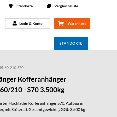
Standorte
Vergleichsliste
Login & Konto
Warenkorb
STANDORTE
5-60-210-S70
nger Kofferanhänger
0/210 - S70 3.500kg
ster Hochlader Kofferanhänger S70, Aufbau in
r, mit Stützrad. Gesamtgewicht (zGG): 3.500 kg