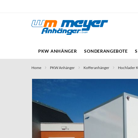
Direkt
zum
Inhalt
PKW ANHÄNGER
SONDERANGEBOTE
S
Home
PKW Anhänger
Kofferanhänger
Hochlader 
Skip
to
the
end
of
the
images
gallery