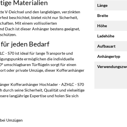
tige Materialien
Länge
te V-Deichsel und den langlebigen, verzinkten
Breite
st beschichtet, bietet nicht nur Sicherheit,
aften. Mit einem vollisolierten
Höhe
 Dach ist dieser Anhänger bestens geeignet,
 schützen.
Ladehöhe
 für jeden Bedarf
Aufbauart
- S70 ist ideal für lange Transporte und
Anhängertyp
igungspunkte ermöglichen die individuelle
0° umschlagbaren Türflügeln sorgt für einen
Verwendungszw
port oder private Umzüge, dieser Kofferanhänger
hänger Kofferanhänger Hochlader - AZHLC - S70
h durch seine Sicherheit, Qualität und vielseitige
sere langjährige Expertise und holen Sie sich
 bei Umzügen