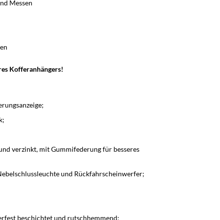
und Messen
gen
res Kofferanhängers!
erungsanzeige;
k;
nd verzinkt, mit Gummifederung für besseres
Nebelschlussleuchte und Rückfahrscheinwerfer;
erfest beschichtet und rutschhemmend;