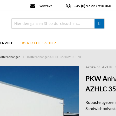
Kontakt
+49 (0) 97 22 / 910 060
ERVICE
ERSATZTEILE-SHOP
Kofferanhänger
Kofferanhänger AZHLC 3560/210 - S70
Artikelnr.
AZHLC-3
PKW Anhä
AZHLC 356
Robuster, gebrem
Sandwichpolyeste