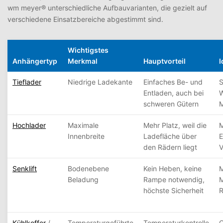
wm meyer® unterschiedliche Aufbauvarianten, die gezielt auf
verschiedene Einsatzbereiche abgestimmt sind.
Wichtigstes
Anhängertyp
Merkmal
Hauptvorteil
I
Tieflader
Niedrige Ladekante
Einfaches Be- und
S
Entladen, auch bei
W
schweren Gütern
M
Hochlader
Maximale
Mehr Platz, weil die
M
Innenbreite
Ladefläche über
E
den Rädern liegt
V
Senklift
Bodenebene
Kein Heben, keine
M
Beladung
Rampe notwendig,
M
höchste Sicherheit
R
Kühlkoffer
/
Temperaturgeführte
Temperaturkontrolle
C