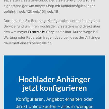
separaten Ersatzteile-Shop. Der Ersatzteile-Shop wird als
eigenständiger wm meyer Shop mit Kontaktmöglichkeiten
geführt. [web:12][web:15][web:18]
Dort erhalten Sie Beratung, Konfigurationsunterstützung und
Service rund um Ihren Hochlader. Ersatzteile sind direkt über
den wm meyer
Ersatzteile-Shop
bestellbar. Kurze Wege bei
Wartung oder Reparatur tragen dazu bei, dass der Anhänger
dauerhaft einsatzbereit bleibt.
Hochlader Anhänger
jetzt konfigurieren
Konfigurieren, Angebot erhalten oder
direkt online kaufen – alles in wenigen