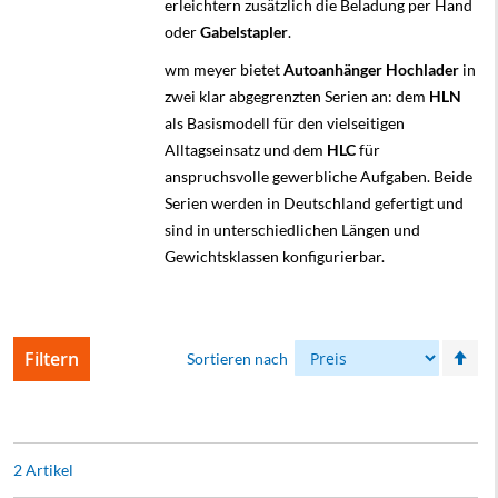
erleichtern zusätzlich die Beladung per Hand
oder
Gabelstapler
.
wm meyer bietet
Autoanhänger Hochlader
in
zwei klar abgegrenzten Serien an: dem
HLN
als Basismodell für den vielseitigen
Alltagseinsatz und dem
HLC
für
anspruchsvolle gewerbliche Aufgaben. Beide
Serien werden in Deutschland gefertigt und
sind in unterschiedlichen Längen und
Gewichtsklassen konfigurierbar.
In
Filtern
Sortieren nach
abs
Rei
2
Artikel