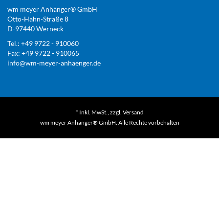
wm meyer Anhänger® GmbH
Otto-Hahn-Straße 8
D-97440 Werneck
Tel.: +49 9722 - 910060
Fax: +49 9722 - 910065
info@wm-meyer-anhaenger.de
* Inkl. MwSt., zzgl.
Versand
wm meyer Anhänger® GmbH. Alle Rechte vorbehalten