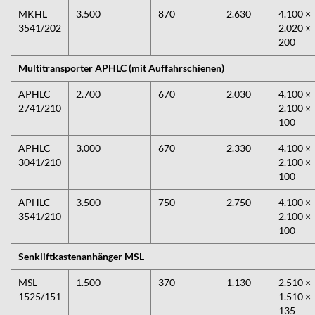
MKHL
3.500
870
2.630
4.100 ×
3541/202
2.020 ×
200
Multitransporter APHLC (mit Auffahrschienen)
APHLC
2.700
670
2.030
4.100 ×
2741/210
2.100 ×
100
APHLC
3.000
670
2.330
4.100 ×
3041/210
2.100 ×
100
APHLC
3.500
750
2.750
4.100 ×
3541/210
2.100 ×
100
Senkliftkastenanhänger MSL
MSL
1.500
370
1.130
2.510 ×
1525/151
1.510 ×
135