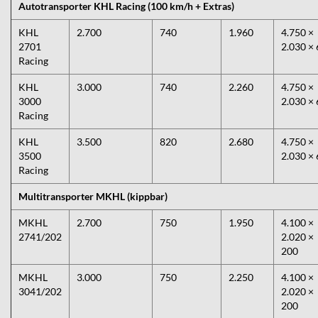
Autotransporter KHL Racing (100 km/h + Extras)
KHL
2.700
740
1.960
4.750 ×
2701
2.030 × 
Racing
KHL
3.000
740
2.260
4.750 ×
3000
2.030 × 
Racing
KHL
3.500
820
2.680
4.750 ×
3500
2.030 × 
Racing
Multitransporter MKHL (kippbar)
MKHL
2.700
750
1.950
4.100 ×
2741/202
2.020 ×
200
MKHL
3.000
750
2.250
4.100 ×
3041/202
2.020 ×
200