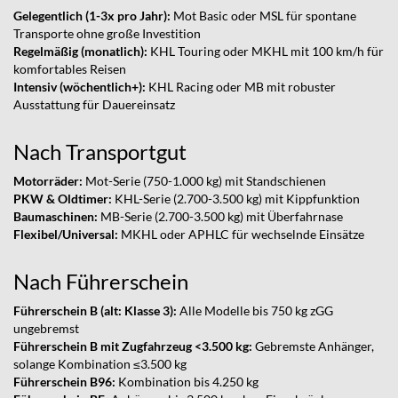
Gelegentlich (1-3x pro Jahr):
Mot Basic oder MSL für spontane
Transporte ohne große Investition
Regelmäßig (monatlich):
KHL Touring oder MKHL mit 100 km/h für
komfortables Reisen
Intensiv (wöchentlich+):
KHL Racing oder MB mit robuster
Ausstattung für Dauereinsatz
Nach Transportgut
Motorräder:
Mot-Serie (750-1.000 kg) mit Standschienen
PKW & Oldtimer:
KHL-Serie (2.700-3.500 kg) mit Kippfunktion
Baumaschinen:
MB-Serie (2.700-3.500 kg) mit Überfahrnase
Flexibel/Universal:
MKHL oder APHLC für wechselnde Einsätze
Nach Führerschein
Führerschein B (alt: Klasse 3):
Alle Modelle bis 750 kg zGG
ungebremst
Führerschein B mit Zugfahrzeug <3.500 kg:
Gebremste Anhänger,
solange Kombination ≤3.500 kg
Führerschein B96:
Kombination bis 4.250 kg