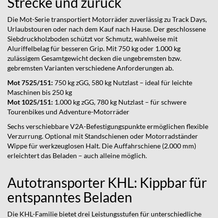
Strecke und zurück
Die Mot-Serie transportiert Motorräder zuverlässig zu Track Days,
Urlaubstouren oder nach dem Kauf nach Hause. Der geschlossene
Siebdruckholzboden schützt vor Schmutz, wahlweise mit
Aluriffelbelag für besseren Grip. Mit 750 kg oder 1.000 kg
zulässigem Gesamtgewicht decken die ungebremsten bzw.
gebremsten Varianten verschiedene Anforderungen ab.
Mot 7525/151:
750 kg zGG, 580 kg Nutzlast – ideal für leichte
Maschinen bis 250 kg
Mot 1025/151:
1.000 kg zGG, 780 kg Nutzlast – für schwere
Tourenbikes und Adventure-Motorräder
Sechs verschiebbare V2A-Befestigungspunkte ermöglichen flexible
Verzurrung. Optional mit Standschienen oder Motorradständer
Wippe für werkzeuglosen Halt. Die Auffahrschiene (2.000 mm)
erleichtert das Beladen – auch alleine möglich.
Autotransporter KHL: Kippbar für
entspanntes Beladen
Die KHL-Familie bietet drei Leistungsstufen für unterschiedliche