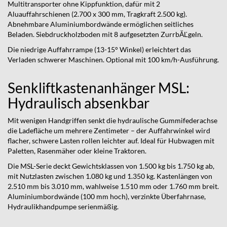
Multitransporter ohne Kippfunktion, dafür mit 2
Aluauffahrschienen (2.700 x 300 mm, Tragkraft 2.500 kg).
Abnehmbare Aluminiumbordwände ermöglichen seitliches
Beladen. Siebdruckholzboden mit 8 aufgesetzten ZurrbĂĽgeln.
Die niedrige Auffahrrampe (13-15° Winkel) erleichtert das
Verladen schwerer Maschinen. Optional mit 100 km/h-Ausführung.
Senkliftkastenanhänger MSL:
Hydraulisch absenkbar
Mit wenigen Handgriffen senkt die hydraulische Gummifederachse
die Ladefläche um mehrere Zentimeter – der Auffahrwinkel wird
flacher, schwere Lasten rollen leichter auf. Ideal für Hubwagen mit
Paletten, Rasenmäher oder kleine Traktoren.
Die MSL-Serie deckt Gewichtsklassen von 1.500 kg bis 1.750 kg ab,
mit Nutzlasten zwischen 1.080 kg und 1.350 kg. Kastenlängen von
2.510 mm bis 3.010 mm, wahlweise 1.510 mm oder 1.760 mm breit.
Aluminiumbordwände (100 mm hoch), verzinkte Überfahrnase,
Hydraulikhandpumpe serienmäßig.