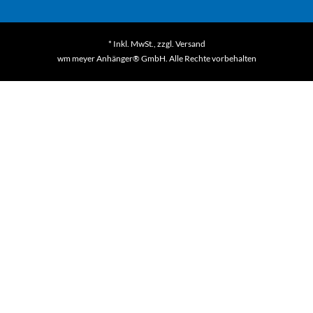
* Inkl. MwSt., zzgl.
Versand
wm meyer Anhänger® GmbH. Alle Rechte vorbehalten