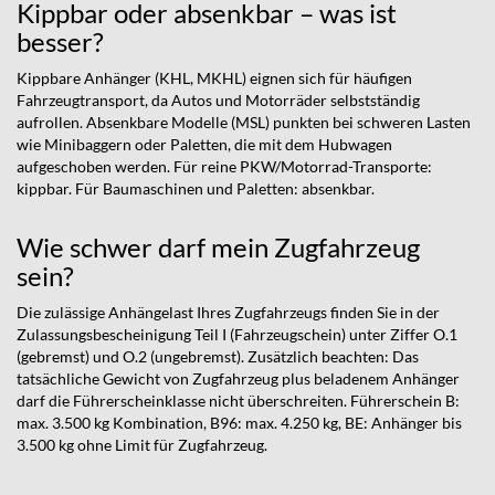
Kippbar oder absenkbar – was ist
besser?
Kippbare Anhänger (KHL, MKHL) eignen sich für häufigen
Fahrzeugtransport, da Autos und Motorräder selbstständig
aufrollen. Absenkbare Modelle (MSL) punkten bei schweren Lasten
wie Minibaggern oder Paletten, die mit dem Hubwagen
aufgeschoben werden. Für reine PKW/Motorrad-Transporte:
kippbar. Für Baumaschinen und Paletten: absenkbar.
Wie schwer darf mein Zugfahrzeug
sein?
Die zulässige Anhängelast Ihres Zugfahrzeugs finden Sie in der
Zulassungsbescheinigung Teil I (Fahrzeugschein) unter Ziffer O.1
(gebremst) und O.2 (ungebremst). Zusätzlich beachten: Das
tatsächliche Gewicht von Zugfahrzeug plus beladenem Anhänger
darf die Führerscheinklasse nicht überschreiten. Führerschein B:
max. 3.500 kg Kombination, B96: max. 4.250 kg, BE: Anhänger bis
3.500 kg ohne Limit für Zugfahrzeug.