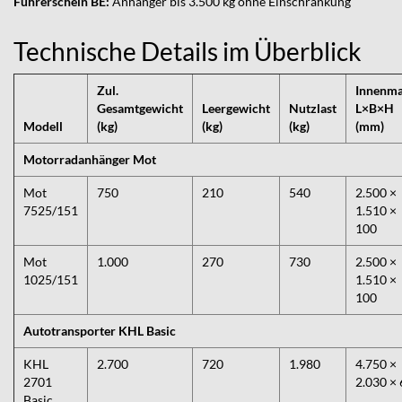
Führerschein BE:
Anhänger bis 3.500 kg ohne Einschränkung
Technische Details im Überblick
Zul.
Innenm
Gesamtgewicht
Leergewicht
Nutzlast
L×B×H
Modell
(kg)
(kg)
(kg)
(mm)
Motorradanhänger Mot
Mot
750
210
540
2.500 ×
7525/151
1.510 ×
100
Mot
1.000
270
730
2.500 ×
1025/151
1.510 ×
100
Autotransporter KHL Basic
KHL
2.700
720
1.980
4.750 ×
2701
2.030 × 
Basic