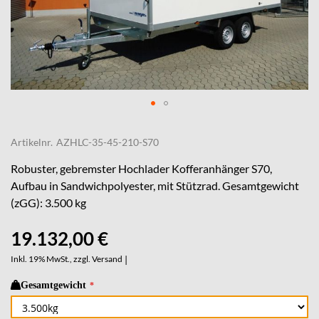
Skip
to
Artikelnr.
AZHLC-35-45-210-S70
the
beginning
Robuster, gebremster Hochlader Kofferanhänger S70,
of
Aufbau in Sandwichpolyester, mit Stützrad. Gesamtgewicht
the
(zGG): 3.500 kg
images
gallery
19.132,00 €
Inkl. 19% MwSt., zzgl.
Versand
|
Gesamtgewicht