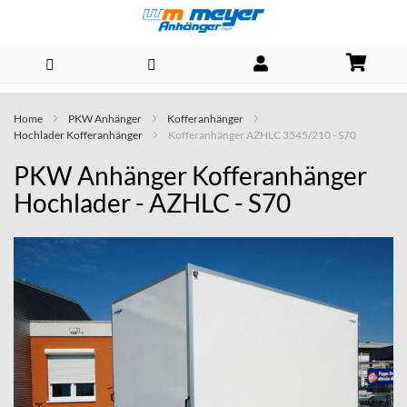
Direkt
Home
PKW Anhänger
Kofferanhänger
zum
Hochlader Kofferanhänger
Kofferanhänger AZHLC 3545/210 - S70
Inhalt
PKW Anhänger Kofferanhänger
Hochlader - AZHLC - S70
Skip
to
the
end
of
the
images
gallery