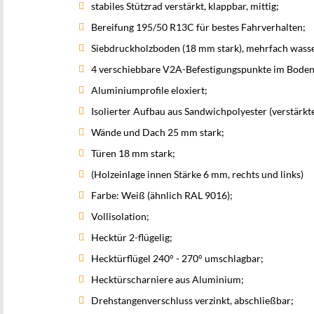
stabiles Stützrad verstärkt, klappbar, mittig;
Bereifung 195/50 R13C für bestes Fahrverhalten;
Siebdruckholzboden (18 mm stark), mehrfach wass
4 verschiebbare V2A-Befestigungspunkte im Boden-W
Aluminiumprofile eloxiert;
Isolierter Aufbau aus Sandwichpolyester (verstärkte
Wände und Dach 25 mm stark;
Türen 18 mm stark;
(Holzeinlage innen Stärke 6 mm, rechts und links)
Farbe: Weiß (ähnlich RAL 9016);
Vollisolation;
Hecktür 2-flügelig;
Hecktürflügel 240° - 270° umschlagbar;
Hecktürscharniere aus Aluminium;
Drehstangenverschluss verzinkt, abschließbar;