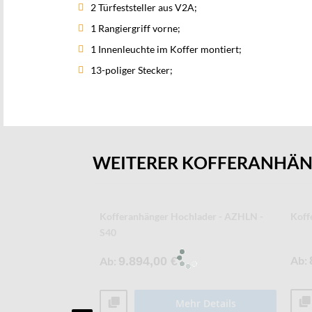
2 Türfeststeller aus V2A;
1 Rangiergriff vorne;
1 Innenleuchte im Koffer montiert;
13-poliger Stecker;
WEITERER KOFFERANHÄ
offeranhänger -
Kühl- und Tiefkühlkofferanhänger - AZK
Koff
Ab
10.466,00 €
Ab
Mehr Details
r Details