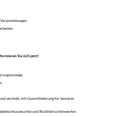
 Veranstaltungen
arbeiten
formieren Sie sich jetzt!
erungsanzeige;
k;
nd verzinkt, mit Gummifederung für besseres
Nebelschlussleuchte und Rückfahrscheinwerfer;