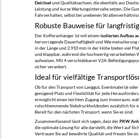
Deichsel
und Qualitätsachsen, die ebenfalls aus Deuts
Leistung und kurze Wartungsintervalle setzen. Die Gum
Fahrverhalten, selbst bei unebenen Straßenverhältniss
Robuste Bauweise für langfristi
Der Kofferanhänger ist mit einem
isolierten Aufbau a
hervorragende Dauerhaftigkeit und Wärmeisolierung
in der Länge und 2.910 mm in der Höhe bieten viel Pla
und klappbar, während die hochwertig verarbeiteten
aufweisen. Mit 4 verschiebbaren V2A-Befestigungspu
sicher verankert.
Ideal für vielfältige Transportlö
Ob für den Transport von Langgut, Eventmaterial ode
genügend Platz und Flexibilität für jede Herausforder
ermöglicht einen leichten Zugang zum Innenraum, wä
rutschhemmende Siebdruckholzboden zusätzlich für e
Bereit für den nächsten Transport, wenn Sie es sind.
Zusammenfassend lässt sich sagen, dass der
PKW Anhä
die optimale Lösung für alle darstellt, die Wert auf Sic
Vertrauen Sie auf bewährte Qualität und freuen Sie si