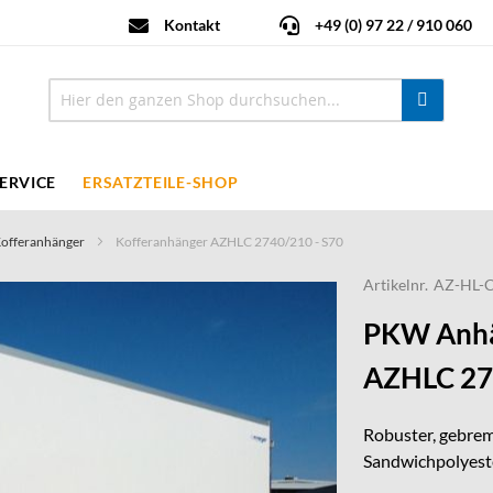
Kontakt
+49 (0) 97 22 / 910 060
ERVICE
ERSATZTEILE-SHOP
Kofferanhänger
Kofferanhänger AZHLC 2740/210 - S70
Artikelnr.
AZ-HL-C
PKW Anhä
AZHLC 274
Robuster, gebrem
Sandwichpolyeste