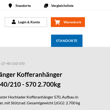
Standorte
Vergleichsliste
Login & Konto
Warenkorb
STANDORTE
-27-40-210-S70
nger Kofferanhänger
0/210 - S70 2.700kg
ster Hochlader Kofferanhänger S70, Aufbau in
r, mit Stützrad. Gesamtgewicht (zGG): 2.700 kg