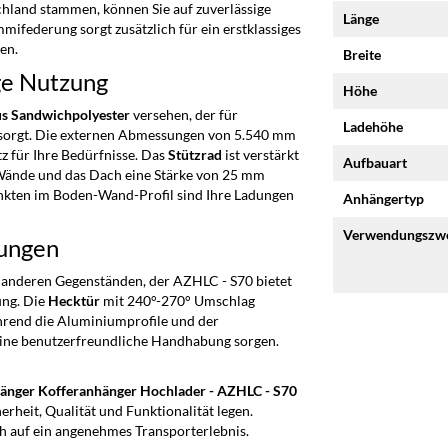
chland stammen, können Sie auf zuverlässige
Länge
mifederung sorgt zusätzlich für ein erstklassiges
en.
Breite
ge Nutzung
Höhe
us Sandwichpolyester
versehen, der für
Ladehöhe
 sorgt. Die externen Abmessungen von 5.540 mm
tz für Ihre Bedürfnisse. Das
Stützrad
ist verstärkt
Aufbauart
 Wände und das Dach eine Stärke von 25 mm
nkten im Boden-Wand-Profil sind Ihre Ladungen
Anhängertyp
Verwendungszw
sungen
r anderen Gegenständen, der AZHLC - S70 bietet
ung. Die
Hecktür
mit 240°-270° Umschlag
hrend die Aluminiumprofile und der
ine benutzerfreundliche Handhabung sorgen.
nger Kofferanhänger Hochlader - AZHLC - S70
herheit, Qualität und Funktionalität legen.
ch auf ein angenehmes Transporterlebnis.