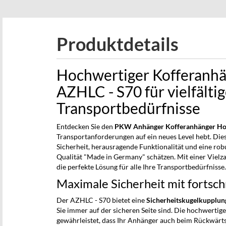
beginning
of
the
Produktdetails
images
gallery
Hochwertiger Kofferanhä
AZHLC - S70 für vielfälti
Transportbedürfnisse
Entdecken Sie den
PKW Anhänger Kofferanhänger Ho
Transportanforderungen auf ein neues Level hebt. Die
Sicherheit, herausragende Funktionalität und eine robus
Qualität "Made in Germany" schätzen. Mit einer Vielz
die perfekte Lösung für alle Ihre Transportbedürfnisse
Maximale Sicherheit mit fortschr
Der AZHLC - S70 bietet eine
Sicherheitskugelkupplun
Sie immer auf der sicheren Seite sind. Die hochwertig
gewährleistet, dass Ihr Anhänger auch beim Rückwärtsf