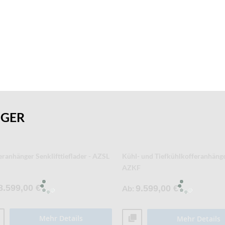
NGER
eranhänger Tieflader - AZ - S40
Kofferanhänger Tieflader - AZ - 
4.021,00 €
Ab
4.593,00 €
Mehr Details
Mehr Details