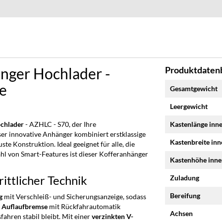
nger Hochlader -
Produktdatenb
Mehr
ge
Gesamtgewicht
Informationen
Leergewicht
chlader
- AZHLC - S70, der Ihre
Kastenlänge inn
ser innovative Anhänger kombiniert erstklassige
Kastenbreite in
te Konstruktion. Ideal geeignet für alle, die
ahl von Smart-Features ist dieser Kofferanhänger
Kastenhöhe inn
.
ittlicher Technik
Zuladung
Bereifung
g
mit Verschleiß- und Sicherungsanzeige, sodass
e
Auflaufbremse
mit Rückfahrautomatik
Achsen
ahren stabil bleibt. Mit einer
verzinkten V-