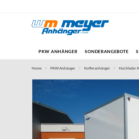
Direkt
zum
Inhalt
PKW ANHÄNGER
SONDERANGEBOTE
S
Home
PKW Anhänger
Kofferanhänger
Hochlader 
Skip
to
the
end
of
the
images
gallery