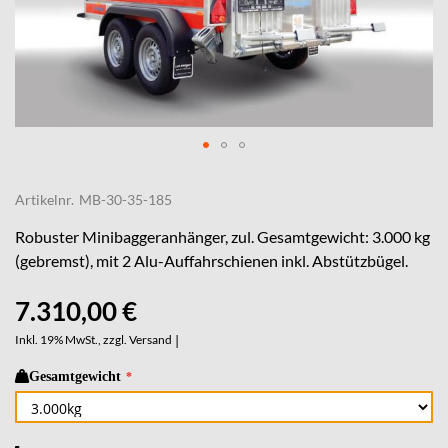
Skip
to
Artikelnr.
MB-30-35-185
the
beginning
Robuster Minibaggeranhänger, zul. Gesamtgewicht: 3.000 kg
of
(gebremst), mit 2 Alu-Auffahrschienen inkl. Abstützbügel.
the
images
7.310,00 €
gallery
Inkl. 19% MwSt., zzgl.
Versand
|
Gesamtgewicht