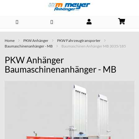
Direkt
Home
PKW Anhänger
PKW Fahrzeugtransporter
zum
Baumaschinenanhänger - MB
Baumaschinen Anhänger MB 3035/185
Inhalt
PKW Anhänger
Baumaschinenanhänger - MB
Skip
to
the
end
of
the
images
gallery