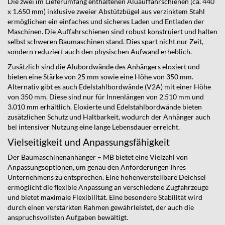
Die zwei im Lieferumfang enthaltenen Aluauffahrschienen (ca. 440
x 1.650 mm) inklusive zweier Abstützbügel aus verzinktem Stahl
ermöglichen ein einfaches und sicheres Laden und Entladen der
Maschinen. Die Auffahrschienen sind robust konstruiert und halten
selbst schweren Baumaschinen stand. Dies spart nicht nur Zeit,
sondern reduziert auch den physischen Aufwand erheblich.
Zusätzlich sind die Alubordwände des Anhängers eloxiert und
bieten eine Stärke von 25 mm sowie eine Höhe von 350 mm.
Alternativ gibt es auch Edelstahlbordwände (V2A) mit einer Höhe
von 350 mm. Diese sind nur für Innenlängen von 2.510 mm und
3.010 mm erhältlich. Eloxierte und Edelstahlbordwände bieten
zusätzlichen Schutz und Haltbarkeit, wodurch der Anhänger auch
bei intensiver Nutzung eine lange Lebensdauer erreicht.
Vielseitigkeit und Anpassungsfähigkeit
Der Baumaschinenanhänger – MB bietet eine Vielzahl von
Anpassungsoptionen, um genau den Anforderungen Ihres
Unternehmens zu entsprechen. Eine höhenverstellbare Deichsel
ermöglicht die flexible Anpassung an verschiedene Zugfahrzeuge
und bietet maximale Flexibilität. Eine besondere Stabilität wird
durch einen verstärkten Rahmen gewährleistet, der auch die
anspruchsvollsten Aufgaben bewältigt.