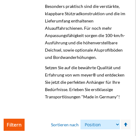
Besonders praktisch sind die verstärkte,
klappbare Stützradkonstruktion und die im
Lieferumfang enthaltenen
Aluauffahrschienen. Für noch mehr
Anpassungsfähigkeit sorgen die 100-km/h-
Ausführung und die höhenverstellbare
Deichsel, sowie optionale Aluprofilböden
und Bordwanderhöhungen.
Setzen Sie auf die bewährte Qualität und
Erfahrung von wm meyer® und entdecken
Sie jetzt die perfekten Anhänger für Ihre
Bedürfnisse. Erleben Sie erstklassige
Transportlösungen "Made in Germany"!
In
Filtern
Sortieren nach
abs
Rei