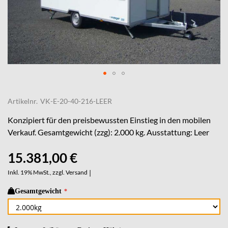
Skip
to
Artikelnr.
VK-E-20-40-216-LEER
the
beginning
Konzipiert für den preisbewussten Einstieg in den mobilen
of
Verkauf. Gesamtgewicht (zzg): 2.000 kg. Ausstattung: Leer
the
images
15.381,00 €
gallery
Inkl. 19% MwSt., zzgl.
Versand
|
Gesamtgewicht