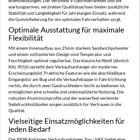
Bremsleistungen. Der verzinkte V-Deichselrahmen und die
wartungsarmen, verzinkten Qualitätsachsen bieten zusätzliche
Stabilität und Langlebigkeit für jahrelangen Einsatz, während
die Gummifederung für ein optimales Fahrverhalten sorgt.
Optimale Ausstattung für maximale
Flexibilität
Mit einem Innenaufbau aus 25mm starkem Sandwichpolyester
und einem vollisolierten Design sind Temperatur und
Feuchtigkeit optimal regulierbar. Das klassische Weiß (ähnlich
RAL 9016) verleiht dem Verkaufsanhänger ein modernes
Erscheinungsbild. Praktische Features wie die abschließbare
Eingangstür am Bug und die Verkaufsklappe in Fahrtrichtung
rechts, die durch zwei Gasdruckfedern leicht zu bedienen ist,
ermöglichen eine schnelle und unkomplizierte Nutzung. Die
robusten Aluminiumprofile und der wasserfest verleimte
Siebdruckholzboden sorgen zusätzlich für Vertrauen in die
Qualität.
Vielseitige Einsatzmöglichkeiten für
jeden Bedarf
Der PKW Anhänger Verkaufsanhänger Top - VKE bietet eine