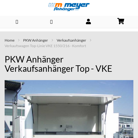
Direkt
Home
PKW Anhänger
Verkaufsanhänger
zum
Verkaufswagen Top-Linie VKE 1550/216 - Komfort
Inhalt
PKW Anhänger
Verkaufsanhänger Top - VKE
Skip
to
the
end
of
the
images
gallery