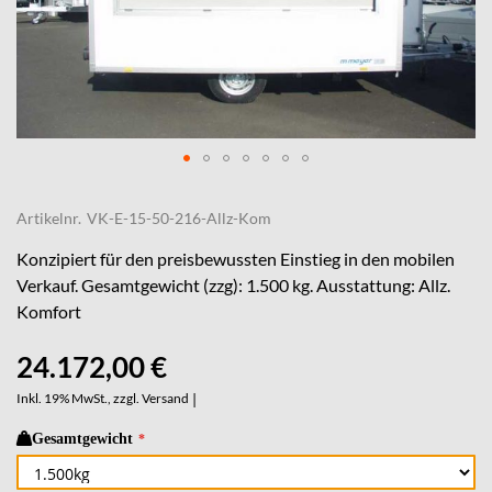
Skip
to
Artikelnr.
VK-E-15-50-216-Allz-Kom
the
beginning
Konzipiert für den preisbewussten Einstieg in den mobilen
of
Verkauf. Gesamtgewicht (zzg): 1.500 kg. Ausstattung: Allz.
the
Komfort
images
gallery
24.172,00 €
Inkl. 19% MwSt., zzgl.
Versand
|
Gesamtgewicht