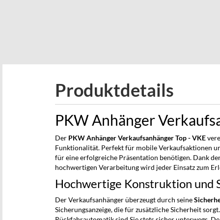
beginning
of
the
images
gallery
Produktdetails
PKW Anhänger Verkaufsa
Der
PKW Anhänger Verkaufsanhänger Top - VKE
vere
Funktionalität. Perfekt für mobile Verkaufsaktionen un
für eine erfolgreiche Präsentation benötigen. Dank d
hochwertigen Verarbeitung wird jeder Einsatz zum Erl
Hochwertige Konstruktion und S
Der Verkaufsanhänger überzeugt durch seine
Sicherh
Sicherungsanzeige, die für zusätzliche Sicherheit sorg
Rückfahrautomatik sind Sie stets sicher unterwegs. D