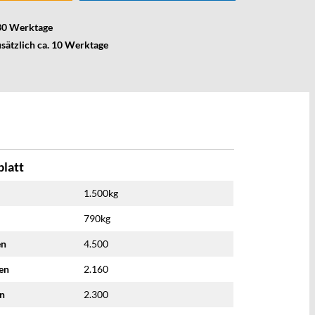
 30 Werktage
usätzlich ca. 10 Werktage
latt
1.500kg
790kg
en
4.500
nen
2.160
en
2.300