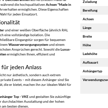
Zuladung
, während die hochqualitativen
Achsen "Made in
rverhalten ermöglichen. Diese Eigenschaften
Bereifung
ahl für jeden Einsatzort.
Achsen
onalität
Länge
ter
und einer weißen Oberfläche (ähnlich RAL
h eine vollständige Isolation. Die
Breite
chließbare Eingangstür sorgen für bequemen
 einem
Wasserversorgungssystem
und einem
Höhe
öchsten Ansprüchen gerecht. Sowohl die
Luxus-
Ladehöhe
iten
ermöglichen Ihnen, effizient und
Aufbauart
 für jeden Anlass
Anhängertyp
nicht nur ästhetisch, sondern auch extrem
r private Events – mit diesem Anhänger sind Sie
Verwendungszw
ät, die er bietet, machen ihn zur idealen Wahl für
nhänger Top - VKE
und gestalten Sie zukünftige
iner durchdachten Ausstattung und der hohen
n am besten dienen.