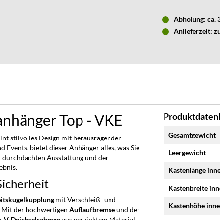
Abholung: ca.
Anlieferzeit: z
nhänger Top - VKE
Produktdatenb
Mehr
Gesamtgewicht
int stilvolles Design mit herausragender
Informationen
d Events, bietet dieser Anhänger alles, was Sie
Leergewicht
er durchdachten Ausstattung und der
ebnis.
Kastenlänge inn
icherheit
Kastenbreite in
eitskugelkupplung
mit Verschleiß- und
Kastenhöhe inn
t. Mit der hochwertigen
Auflaufbremse
und der
er
V-Deichselrahmen
aus verzinktem Material