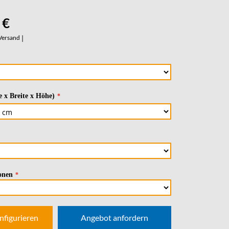
 €
Versand
|
 x Breite x Höhe)
onen
nfigurieren
Angebot anfordern