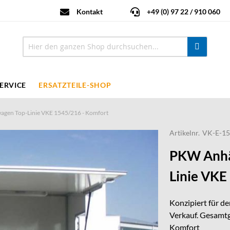
Kontakt
+49 (0) 97 22 / 910 060
ERVICE
ERSATZTEILE-SHOP
agen Top-Linie VKE 1545/216 - Komfort
Artikelnr.
VK-E-15
PKW Anhä
Linie VKE
Konzipiert für d
Verkauf. Gesamtge
Komfort