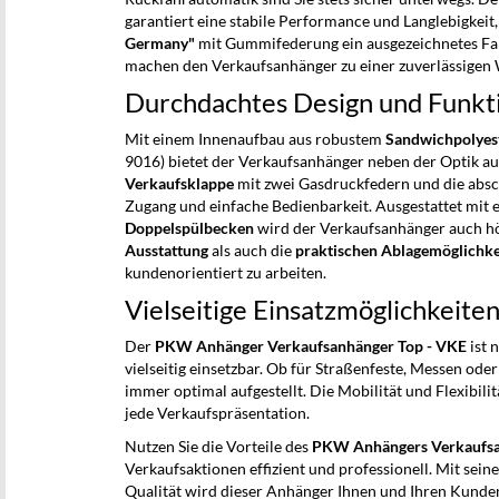
garantiert eine stabile Performance und Langlebigkeit
Germany"
mit Gummifederung ein ausgezeichnetes Fah
machen den Verkaufsanhänger zu einer zuverlässigen W
Durchdachtes Design und Funkti
Mit einem Innenaufbau aus robustem
Sandwichpolyes
9016) bietet der Verkaufsanhänger neben der Optik auc
Verkaufsklappe
mit zwei Gasdruckfedern und die abs
Zugang und einfache Bedienbarkeit. Ausgestattet mit
Doppelspülbecken
wird der Verkaufsanhänger auch h
Ausstattung
als auch die
praktischen Ablagemöglichke
kundenorientiert zu arbeiten.
Vielseitige Einsatzmöglichkeiten
Der
PKW Anhänger Verkaufsanhänger Top - VKE
ist 
vielseitig einsetzbar. Ob für Straßenfeste, Messen ode
immer optimal aufgestellt. Die Mobilität und Flexibilit
jede Verkaufspräsentation.
Nutzen Sie die Vorteile des
PKW Anhängers Verkaufsa
Verkaufsaktionen effizient und professionell. Mit se
Qualität wird dieser Anhänger Ihnen und Ihren Kunde