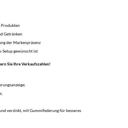
n Produkten
und Getränken
ung der Markenpräsenz
s-Setup gewünscht ist
ern Sie Ihre Verkaufszahlen!
erungsanzeige;
k;
nd verzinkt, mit Gummifederung für besseres