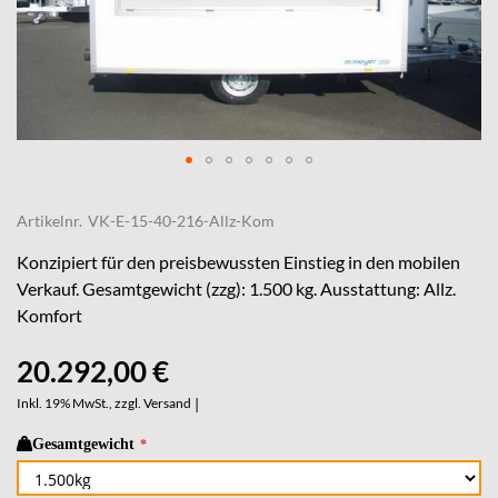
Skip
to
Artikelnr.
VK-E-15-40-216-Allz-Kom
the
beginning
Konzipiert für den preisbewussten Einstieg in den mobilen
of
Verkauf. Gesamtgewicht (zzg): 1.500 kg. Ausstattung: Allz.
the
Komfort
images
gallery
20.292,00 €
Inkl. 19% MwSt., zzgl.
Versand
|
Gesamtgewicht