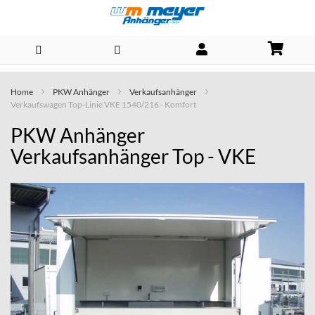
Direkt
Home
PKW Anhänger
Verkaufsanhänger
zum
Verkaufswagen Top-Linie VKE 1540/216 - Komfort
Inhalt
PKW Anhänger
Verkaufsanhänger Top - VKE
Skip
to
the
end
of
the
images
gallery