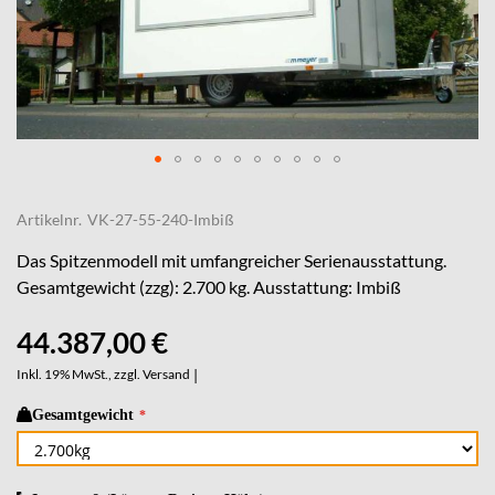
Skip
to
Artikelnr.
VK-27-55-240-Imbiß
the
beginning
Das Spitzenmodell mit umfangreicher Serienausstattung.
of
Gesamtgewicht (zzg): 2.700 kg. Ausstattung: Imbiß
the
images
44.387,00 €
gallery
Inkl. 19% MwSt., zzgl.
Versand
|
Gesamtgewicht