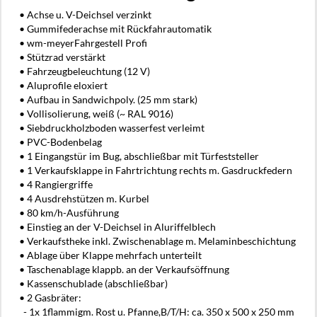
• Achse u. V-Deichsel verzinkt
• Gummifederachse mit Rückfahrautomatik
• wm-meyerFahrgestell Profi
• Stützrad verstärkt
• Fahrzeugbeleuchtung (12 V)
• Aluprofile eloxiert
• Aufbau in Sandwichpoly. (25 mm stark)
• Vollisolierung, weiß (~ RAL 9016)
• Siebdruckholzboden wasserfest verleimt
• PVC-Bodenbelag
• 1 Eingangstür im Bug, abschließbar mit Türfeststeller
• 1 Verkaufsklappe in Fahrtrichtung rechts m. Gasdruckfedern
• 4 Rangiergriffe
• 4 Ausdrehstützen m. Kurbel
• 80 km/h-Ausführung
• Einstieg an der V-Deichsel in Aluriffelblech
• Verkaufstheke inkl. Zwischenablage m. Melaminbeschichtung
• Ablage über Klappe mehrfach unterteilt
• Taschenablage klappb. an der Verkaufsöffnung
• Kassenschublade (abschließbar)
• 2 Gasbräter:
- 1x 1flammigm. Rost u. Pfanne,B/T/H: ca. 350 x 500 x 250 mm