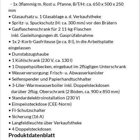
- 1x 3flammig m. Rost u. Pfanne, B/T/H: ca. 650 x 500 x 250
mm
• Glasaufsatz u. 1 Glasablage a. d. Verkaufstheke
• Spritz- u. Spuckschutz (H: ca. 300 mm) vor den Brätern
• Gasflaschenschrank für 2 11-kg-Flaschen
inkl. Gasleitungungen dt. Gasprüfabnahme
• 1x 2-Korb-Gasfriteuse (je ca. 8 l), in die Arbeitsplatte
eingelassen
• Dunstabzugshaube
• 1 Kühlschrank (230 V, ca. 130 l)
• 1 Doppelspülbecken, eingebaut im 2flügligen Unterschrank
• Wasserversorgung: Frisch- u. Abwasserkanister
• Seifenspender und Papierhandtuchhalter
• 3-Liter-Warmwasserboiler inkl. Doppelsteckdosen
darüber 2flüg. Oberschrank (2 Böden, ca. 900 x 850 mm)
• Standardelektroinstallation (230 V)
• Einspeissteckdose (CEE-Norm)
• FI-Schutzschalter
• Sicherung (16 A)
• Langfeldleuchte über Verkaufstheke
• 4 Doppelsteckdosen
Produktdatenblatt