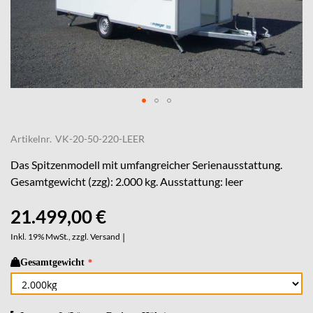
Skip
to
Artikelnr.
VK-20-50-220-LEER
the
beginning
Das Spitzenmodell mit umfangreicher Serienausstattung.
of
Gesamtgewicht (zzg): 2.000 kg. Ausstattung: leer
the
images
21.499,00 €
gallery
Inkl. 19% MwSt., zzgl.
Versand
|
Gesamtgewicht