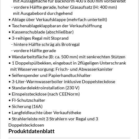
mit Auslagefläche für Backnorm 400 x 600 mm vorbereitet
- vordere Hälfte gerade, hoher Glasaufsatz (H: 400 mm)
mit Ausgabebord durchgehend
• Ablage über Verkaufsklappe (mehrfach unterteilt)
• Taschenablageklappbaran der Verkaufsöffnung
• Kassenschublade (abschließbar)
• 3-reihiges Regal mit Stoprand
- hintere Hälfte schräg als Brotregal
- vordere Hälfte gerade
• Wandarbeitsfläche (B: ca. 500 mm) mit senkrechten Stützen
• 1 Doppelspülbekken, eingebaut in 2flügeligen Unterschrank
mit Wasserversorgung: Frisch- und Abwasserkanister
• Seifenspender und Papierhandtuchhalter
• 3-Liter-Warmwasserboiler inklusive Doppelsteckdose
• Standardelektroinstallation (230 V)
• Einspeissteckdose (nach CEENorm)
• FI-Schutzschalter
• Sicherung (16A)
• Langfeldleuchte über Verkaufstheke
• Strahlerleiste mit 3 Strahlern vor Regal und 3
Doppelsteckdosen
Produktdatenblatt