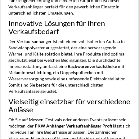
Fahrzeugbeleuchtung und eloxierten Aluprofilen ist dieser
Verkaufsanhänger perfekt für den gewerblichen Einsatz in
unterschiedlichsten Umgebungen.
Innovative Lösungen für Ihren
Verkaufsbedarf
Der Verkaufsanhänger ist mit einem voll isolierten Aufbau in
Sandwichpolyester ausgestattet, der eine hervorragende
Wärme- und Kälteisolation bietet. Ihre Produkte sind optimal
geschützt, egal bei welchen Bedingungen. Die durchdachte
Innenausstattung umfasst eine
Backwarenverkaufstheke
mit
Melaminbeschichtung, ein Doppelspülbecken mit
Wasserversorgung sowie eine umfassende Elektroinstallation.
Somit sind Sie bestens für die unterschiedlichsten
Verkaufsanlässe gerüstet.
Vielseitig einsetzbar für verschiedene
Anlässe
Ob Sie auf Messen, Festivals oder anderen Events präsent sein
möchten, der
PKW Anhänger Verkaufsanhänger Profi
lässt sich
individuell an Ihre Bedürfnisse anpassen. Die zahlreichen
Stauräume, klappbaren Ablagen und die Verkaufsöffnung mit