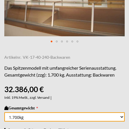
Skip
to
Artikelnr.
VK-17-40-240-Backwaren
the
beginning
Das Spitzenmodell mit umfangreicher Serienausstattung.
of
Gesamtgewicht (zzg): 1.700 kg. Ausstattung: Backwaren
the
images
32.386,00 €
gallery
Inkl. 19% MwSt., zzgl.
Versand
|
Gesamtgewicht