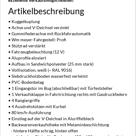
exzellente Verkaufsmöglichkeiten!
Artikelbeschreibung
• Kuggelkuplung
• Achse und V-Deichsel verzinkt
• Gummifederachse mit Rückfahrautomatik
• Wm meyer-Fahrgestell: Profi
• Stützrad verstärkt
• Fahrzeugbeleuchtung (12 V)
• Aluprofile eloxiert
• Aufbau in Sandwichpolyester (25 mm stark)
• Vollisolation, weiß (~ RAL 9016)
• Siebdruckholzboden wasserfest verleimt
• PVC-Bodenbelag
• 1 Eingangstür im Bug (abschließbar) mit Türfeststeller
• 1 Verkaufsklappe in Fahrtrichtung rechts mit Gasdruckfedern
• 4 Rangiergriffe
• 4 Ausdrehstützen mit Kurbel
• 80 km/h-Ausführung
• Einstieg auf der V-Deichsel in Aluriffelblech
• Backwarenverkaufstheke mit Melaminbeschichtung
- hintere Hälfte schräg, hinten offen