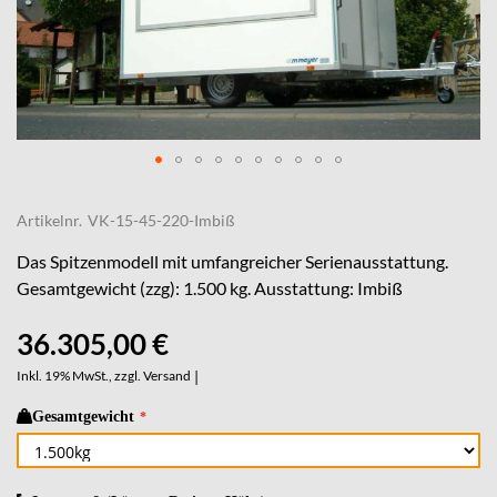
Skip
to
Artikelnr.
VK-15-45-220-Imbiß
the
beginning
Das Spitzenmodell mit umfangreicher Serienausstattung.
of
Gesamtgewicht (zzg): 1.500 kg. Ausstattung: Imbiß
the
images
36.305,00 €
gallery
Inkl. 19% MwSt., zzgl.
Versand
|
Gesamtgewicht