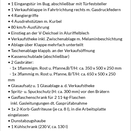
• 1 Eingangstür im Bug, abschließbar mit Türfeststeller
• 1 Verkaufsklappe in Fahrtrichtung rechts m. Gasdruckfedern
• 4 Rangiergriffe
• 4 Ausdrehstützen m. Kurbel
• 80 km/h-Ausführung
• Einstieg an der V-Deichsel in Aluriffelblech
• Verkaufstheke inkl. Zwischenablage m. Melaminbeschichtung
• Ablage über Klappe mehrfach unterteilt
• Taschenablage klappb. an der Verkaufsöffnung
• Kassenschublade (abschließbar)
• 2 Gasbräter:
- 1x 1flammigm. Rost u. Pfanne,B/T/H: ca. 350 x 500 x 250 mm
- 1x 3flammig m. Rost u. Pfanne, B/T/H: ca. 650 x 500 x 250
mm
• Glasaufsatz u. 1 Glasablage a. d. Verkaufstheke
• Spritz- u. Spuckschutz (H: ca. 300 mm) vor den Brätern
• Gasflaschenschrank für 2 11-kg-Flaschen
inkl. Gasleitungungen dt. Gasprüfabnahme
• 1x 2-Korb-Gasfriteuse (je ca. 8 l), in die Arbeitsplatte
eingelassen
• Dunstabzugshaube
• 1 Kühlschrank (230 V, ca. 130 l)