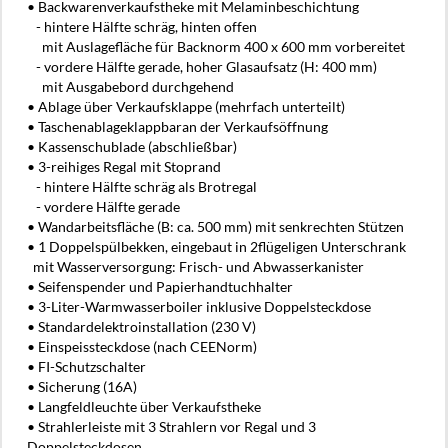
• Backwarenverkaufstheke mit Melaminbeschichtung
- hintere Hälfte schräg, hinten offen
mit Auslagefläche für Backnorm 400 x 600 mm vorbereitet
- vordere Hälfte gerade, hoher Glasaufsatz (H: 400 mm)
mit Ausgabebord durchgehend
• Ablage über Verkaufsklappe (mehrfach unterteilt)
• Taschenablageklappbaran der Verkaufsöffnung
• Kassenschublade (abschließbar)
• 3-reihiges Regal mit Stoprand
- hintere Hälfte schräg als Brotregal
- vordere Hälfte gerade
• Wandarbeitsfläche (B: ca. 500 mm) mit senkrechten Stützen
• 1 Doppelspülbekken, eingebaut in 2flügeligen Unterschrank
mit Wasserversorgung: Frisch- und Abwasserkanister
• Seifenspender und Papierhandtuchhalter
• 3-Liter-Warmwasserboiler inklusive Doppelsteckdose
• Standardelektroinstallation (230 V)
• Einspeissteckdose (nach CEENorm)
• FI-Schutzschalter
• Sicherung (16A)
• Langfeldleuchte über Verkaufstheke
• Strahlerleiste mit 3 Strahlern vor Regal und 3
Doppelsteckdosen