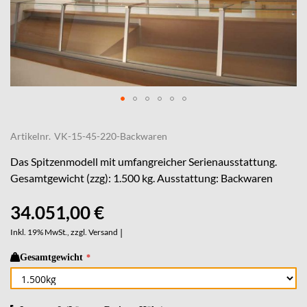
Skip
to
Artikelnr.
VK-15-45-220-Backwaren
the
beginning
Das Spitzenmodell mit umfangreicher Serienausstattung.
of
Gesamtgewicht (zzg): 1.500 kg. Ausstattung: Backwaren
the
images
34.051,00 €
gallery
Inkl. 19% MwSt., zzgl.
Versand
|
Gesamtgewicht