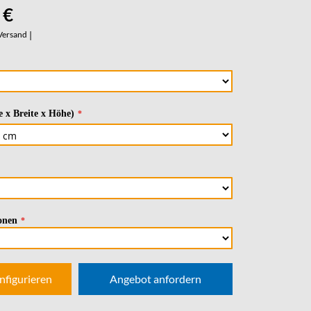
 €
Versand
|
 x Breite x Höhe)
onen
nfigurieren
Angebot anfordern