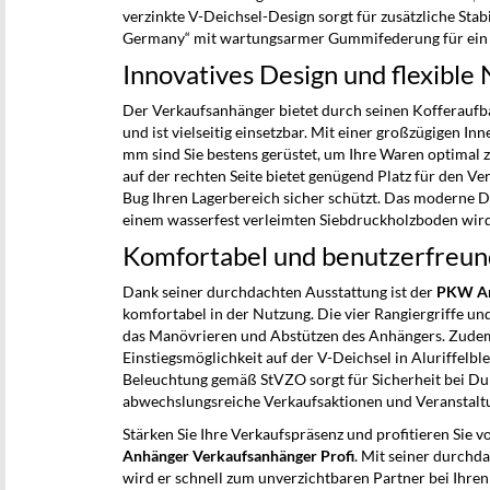
verzinkte V-Deichsel-Design sorgt für zusätzliche Stab
Germany“ mit wartungsarmer Gummifederung für ein a
Innovatives Design und flexible
Der Verkaufsanhänger bietet durch seinen Kofferaufba
und ist vielseitig einsetzbar. Mit einer großzügigen 
mm sind Sie bestens gerüstet, um Ihre Waren optimal z
auf der rechten Seite bietet genügend Platz für den V
Bug Ihren Lagerbereich sicher schützt. Das moderne D
einem wasserfest verleimten Siebdruckholzboden wir
Komfortabel und benutzerfreun
Dank seiner durchdachten Ausstattung ist der
PKW An
komfortabel in der Nutzung. Die vier Rangiergriffe un
das Manövrieren und Abstützen des Anhängers. Zudem
Einstiegsmöglichkeit auf der V-Deichsel in Aluriffelbl
Beleuchtung gemäß StVZO sorgt für Sicherheit bei Dun
abwechslungsreiche Verkaufsaktionen und Veranstalt
Stärken Sie Ihre Verkaufspräsenz und profitieren Sie v
Anhänger Verkaufsanhänger Profi
. Mit seiner durchd
wird er schnell zum unverzichtbaren Partner bei Ihren