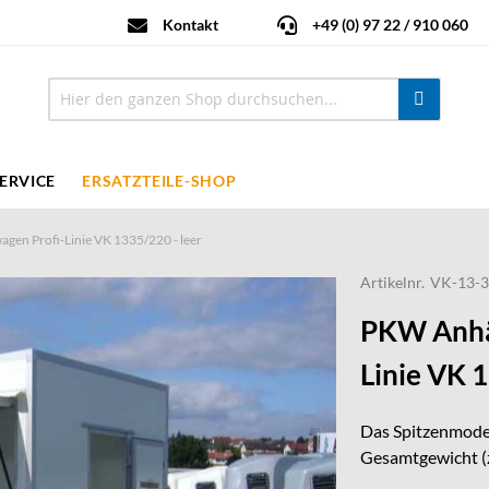
Kontakt
+49 (0) 97 22 / 910 060
ERVICE
ERSATZTEILE-SHOP
agen Profi-Linie VK 1335/220 - leer
Artikelnr.
VK-13-3
PKW Anhä
Linie VK 
Das Spitzenmodel
Gesamtgewicht (z