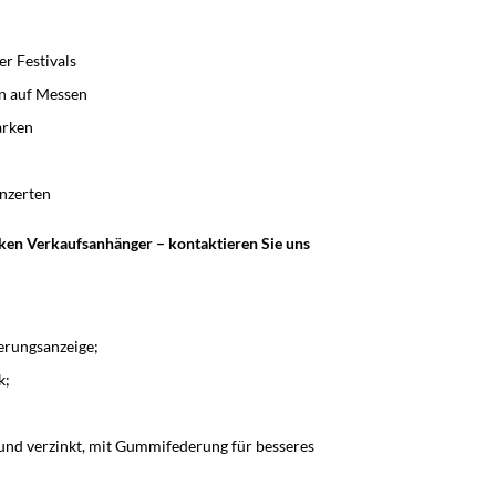
r Festivals
n auf Messen
arken
nzerten
arken Verkaufsanhänger – kontaktieren Sie uns
erungsanzeige;
k;
nd verzinkt, mit Gummifederung für besseres