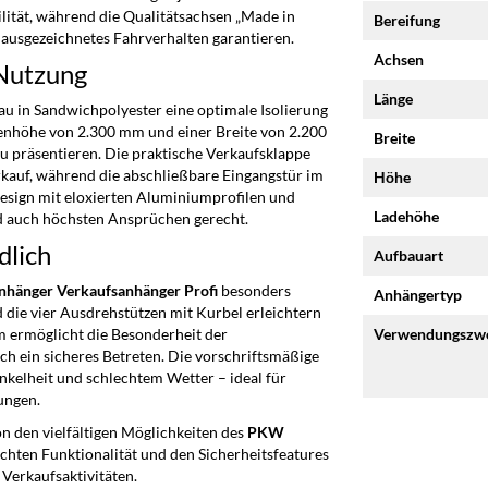
ilität, während die Qualitätsachsen „Made in
Bereifung
usgezeichnetes Fahrverhalten garantieren.
Achsen
 Nutzung
Länge
u in Sandwichpolyester eine optimale Isolierung
Innenhöhe von 2.300 mm und einer Breite von 2.200
Breite
u präsentieren. Die praktische Verkaufsklappe
erkauf, während die abschließbare Eingangstür im
Höhe
esign mit eloxierten Aluminiumprofilen und
Ladehöhe
d auch höchsten Ansprüchen gerecht.
dlich
Aufbauart
hänger Verkaufsanhänger Profi
besonders
Anhängertyp
d die vier Ausdrehstützen mit Kurbel erleichtern
 ermöglicht die Besonderheit der
Verwendungszw
ech ein sicheres Betreten. Die vorschriftsmäßige
kelheit und schlechtem Wetter – ideal für
ungen.
on den vielfältigen Möglichkeiten des
PKW
achten Funktionalität und den Sicherheitsfeatures
 Verkaufsaktivitäten.