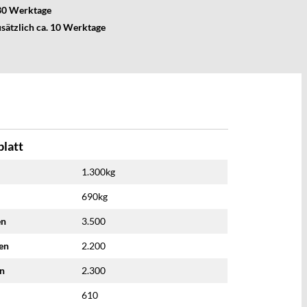
 30 Werktage
usätzlich ca. 10 Werktage
latt
1.300kg
690kg
en
3.500
nen
2.200
en
2.300
610