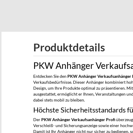
beginning
of
the
images
gallery
Produktdetails
PKW Anhänger Verkaufsan
Entdecken Sie den
PKW Anhänger Verkaufsanhänger P
Verkaufsbedürfnisse. Dieser Anhänger kombiniert hohe
Design, um Ihre Produkte optimal zu präsentieren. Mit
ausgestattet, ermöglicht er Ihnen, Veranstaltungen u
dabei stets mobil zu bleiben.
Höchste Sicherheitsstandards fü
Der
PKW Anhänger Verkaufsanhänger Profi
überzeugt
Verschleiß- und Sicherungsanzeige sowie einer hochw
Damit ist Ihr Anhänger nicht nur sicher zu bedienen, s