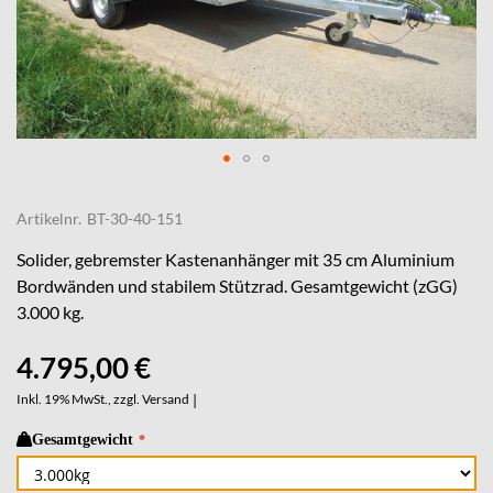
Skip
to
Artikelnr.
BT-30-40-151
the
beginning
Solider, gebremster Kastenanhänger mit 35 cm Aluminium
of
Bordwänden und stabilem Stützrad. Gesamtgewicht (zGG)
the
3.000 kg.
images
gallery
4.795,00 €
Inkl. 19% MwSt., zzgl.
Versand
|
Gesamtgewicht