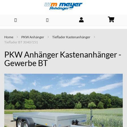
Direkt
Home
PKW Anhänger
Tieflader Kastenanhänger
zum
Tieflader BT 3040/151
Inhalt
PKW Anhänger Kastenanhänger -
Gewerbe BT
Skip
to
the
end
of
the
images
gallery