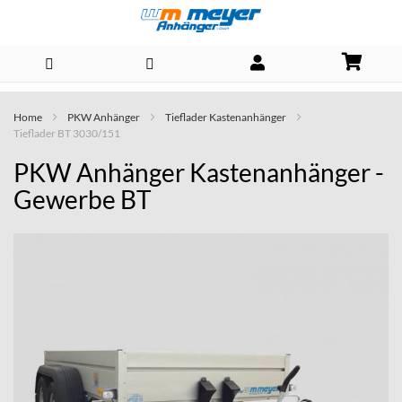
Direkt
Home
PKW Anhänger
Tieflader Kastenanhänger
zum
Tieflader BT 3030/151
Inhalt
PKW Anhänger Kastenanhänger -
Gewerbe BT
Skip
to
the
end
of
the
images
gallery