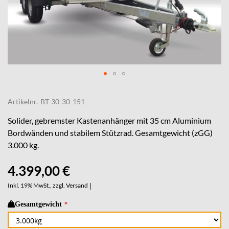
Skip
to
Artikelnr.
BT-30-30-151
the
beginning
Solider, gebremster Kastenanhänger mit 35 cm Aluminium
of
Bordwänden und stabilem Stützrad. Gesamtgewicht (zGG)
the
3.000 kg.
images
gallery
4.399,00 €
Inkl. 19% MwSt., zzgl.
Versand
|
Gesamtgewicht