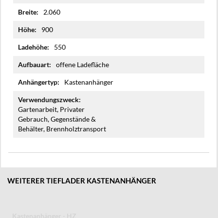
2.060
900
550
offene Ladefläche
Kastenanhänger
Gartenarbeit, Privater
Gebrauch, Gegenstände &
Behälter, Brennholztransport
WEITERER TIEFLADER KASTENANHÄNGER
stenanhänger - HZ
Kasten