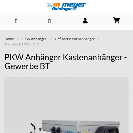
Direkt
Home
PKW Anhänger
Tieflader Kastenanhänger
zum
Tieflader BT 3025/151
Inhalt
PKW Anhänger Kastenanhänger -
Gewerbe BT
Skip
to
the
end
of
the
images
gallery