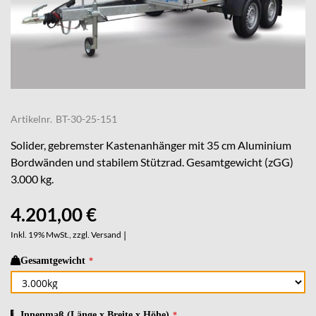
Skip
to
Artikelnr.
BT-30-25-151
the
beginning
Solider, gebremster Kastenanhänger mit 35 cm Aluminium
of
Bordwänden und stabilem Stützrad. Gesamtgewicht (zGG)
the
3.000 kg.
images
gallery
4.201,00 €
Inkl. 19% MwSt., zzgl.
Versand
|
Gesamtgewicht
Innenmaß (Länge x Breite x Höhe)