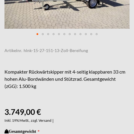
Skip
to
Artikelnr.
hlnk-15-27-151-13-Zoll-Bereifung
the
beginning
of
the
Kompakter Rückwärtskipper mit 4-seitig klappbaren 33 cm
images
hohen Alu-Bordwänden und Stützrad. Gesamtgewicht
gallery
(zGG): 1.500 kg
3.749,00 €
Inkl. 19% MwSt., zzgl.
Versand
|
Gesamtgewicht