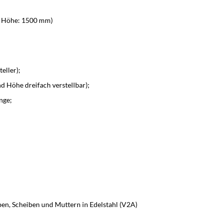
, Höhe: 1500 mm)
eller);
d Höhe dreifach verstellbar);
nge;
en, Scheiben und Muttern in Edelstahl (V2A)