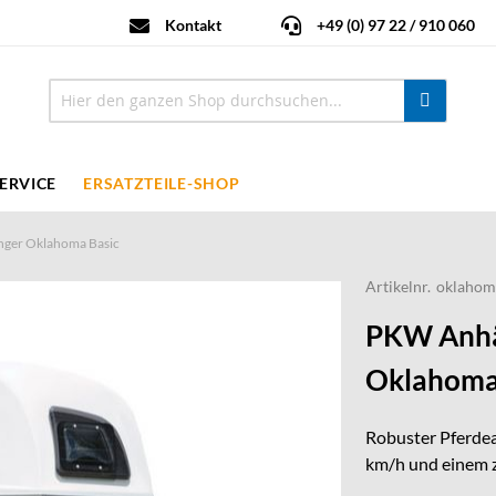
Kontakt
+49 (0) 97 22 / 910 060
ERVICE
ERSATZTEILE-SHOP
nger Oklahoma Basic
Artikelnr.
oklahom
PKW Anhä
Oklahoma 
Robuster Pferde
km/h und einem z