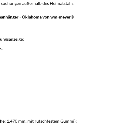
rsuchungen außerhalb des Heimatstalls
rdeanhänger - Oklahoma von wm-meyer®
rungsanzeige;
k;
öhe: 1.470 mm, mit rutschfestem Gummi);