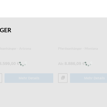
NGER
deanhänger - Arizona
Pferdeanhänger - Montana
8.599,00 €
Ab
8.886,09 €
Mehr Details
Mehr Details