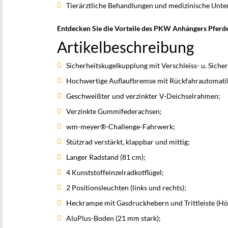
Tierärztliche Behandlungen und medizinische Unte
Entdecken Sie die Vorteile des PKW Anhängers Pfe
Artikelbeschreibung
Sicherheitskugelkupplung mit Verschleiss- u. Siche
Hochwertige Auflaufbremse mit Rückfahrautomati
Geschweißter und verzinkter V-Deichselrahmen;
Verzinkte Gummifederachsen;
wm-meyer®-Challenge-Fahrwerk;
Stützrad verstärkt, klappbar und mittig;
Langer Radstand (81 cm);
4 Kunststoffeinzelradkotflügel;
2 Positionsleuchten (links und rechts);
Heckrampe mit Gasdruckhebern und Trittleiste (H
AluPlus-Boden (21 mm stark);