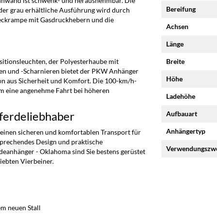
rennwand ist schwenk- und herausnehmbar. Die
Bereifung
der grau erhältliche Ausführung wird durch
e Heckrampe mit Gasdruckhebern und die
Achsen
Länge
sitionsleuchten, der Polyesterhaube mit
Breite
gen und -Scharnieren bietet der PKW Anhänger
Höhe
n aus Sicherheit und Komfort. Die 100-km/h-
m eine angenehme Fahrt bei höheren
Ladehöhe
Pferdeliebhaber
Aufbauart
Anhängertyp
einen sicheren und komfortablen Transport für
nsprechendes Design und praktische
Verwendungszw
eanhänger - Oklahoma sind Sie bestens gerüstet
iebten Vierbeiner.
m neuen Stall