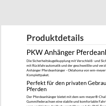
beginning
of
the
images
gallery
Produktdetails
PKW Anhänger Pferdean
Die Sicherheitskugelkupplung mit Verschleiß- und Si
mit Rückfahrautomatik und der geschweißte und ver
Anhänger Pferdeanhänger - Oklahoma von wm-meyer® 
Komplettpaket.
Perfekt für den privaten Gebra
Pferden
Der Pferdeanhänger bietet mit dem wm-meyer®-Chall
Gummifederachsen eine stabile und komfortable Fahrt 