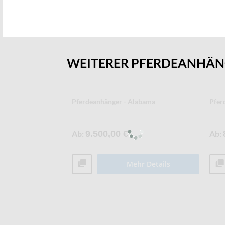
WEITERER PFERDEANHÄ
Pferdeanhänger - Alabama
Pfer
Ab
9.500,00 €
Ab
Mehr Details