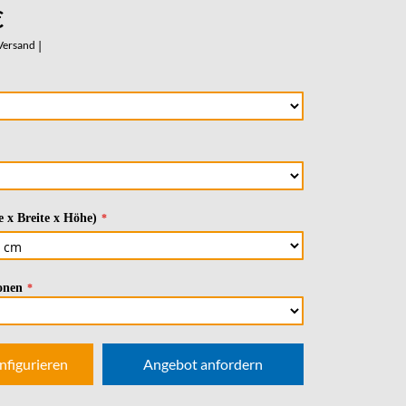
€
Versand
|
 x Breite x Höhe)
onen
nfigurieren
Angebot anfordern