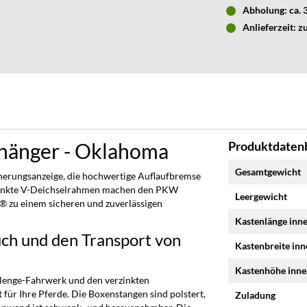
Abholung: ca.
Anlieferzeit: z
hänger - Oklahoma
Produktdatenb
Mehr
Gesamtgewicht
cherungsanzeige, die hochwertige Auflaufbremse
Informationen
zinkte V-Deichselrahmen machen den PKW
Leergewicht
zu einem sicheren und zuverlässigen
Kastenlänge inn
uch und den Transport von
Kastenbreite in
Kastenhöhe inn
enge-Fahrwerk und den verzinkten
für Ihre Pferde. Die Boxenstangen sind polstert,
Zuladung