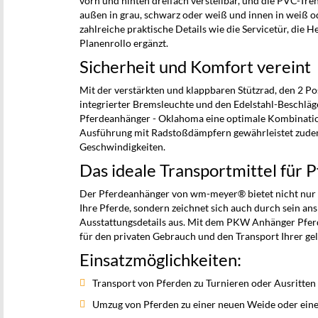
vorn und hinten dreifach verstellbar, und die PVC-T
außen in grau, schwarz oder weiß und innen in weiß o
zahlreiche praktische Details wie die Servicetür, di
Planenrollo ergänzt.
Sicherheit und Komfort vereint
Mit der verstärkten und klappbaren Stützrad, den 2 Po
integrierter Bremsleuchte und den Edelstahl-Beschlä
Pferdeanhänger - Oklahoma eine optimale Kombinatio
Ausführung mit Radstoßdämpfern gewährleistet zude
Geschwindigkeiten.
Das ideale Transportmittel für 
Der Pferdeanhänger von wm-meyer® bietet nicht nur 
Ihre Pferde, sondern zeichnet sich auch durch sein a
Ausstattungsdetails aus. Mit dem PKW Anhänger Pferd
für den privaten Gebrauch und den Transport Ihrer gel
Einsatzmöglichkeiten:
Transport von Pferden zu Turnieren oder Ausritten
Umzug von Pferden zu einer neuen Weide oder eine