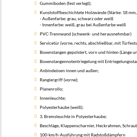
Gummiboden (fest verlegt);
Kunststoffbeschichtete Holzwände (Stärke: 18 mm
- Außenfarbe: grau, schwarz oder weiß
- Innenfarbe: weiß, grau bei Außenfarbe weiß
PVC-Trennwand (schwenk- und herausnehmbar)
Servicetür (vorne, rechts, abschließbar, mit Türfestst
Boxenstangen gepolstert, vorn und hinten (Länge un
Boxenstangennotentriegelung mit Entriegelungssta
Anbindeösen innen und außen;
Rangiergriff (vorne);
Planenrollo;
Innenleuchte;
Polyesterhaube (weiß);
3. Bremsleuchte in Polyesterhaube;
Beschläge, Klappenscharnier, Heckrahmen, Schraub
100-km/h-Ausführung mit Radstoßdämpfern