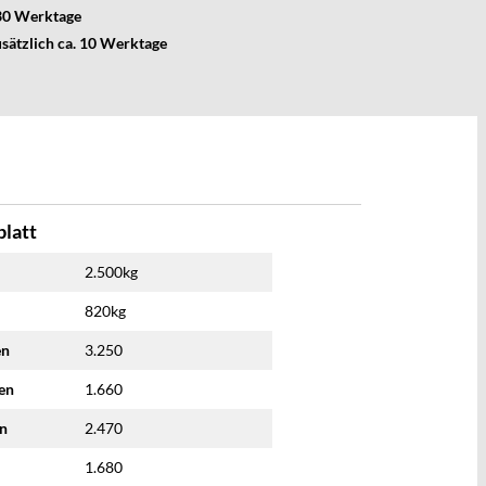
 30 Werktage
usätzlich ca. 10 Werktage
latt
2.500kg
820kg
en
3.250
nen
1.660
en
2.470
1.680