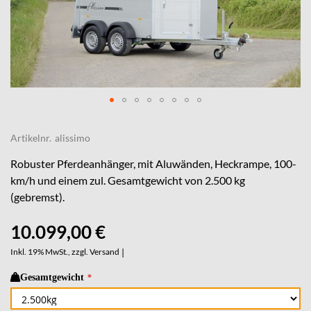
Skip
to
Artikelnr.
alissimo
the
beginning
Robuster Pferdeanhänger, mit Aluwänden, Heckrampe, 100-
of
km/h und einem zul. Gesamtgewicht von 2.500 kg
the
(gebremst).
images
gallery
10.099,00 €
Inkl. 19% MwSt., zzgl.
Versand
|
Gesamtgewicht