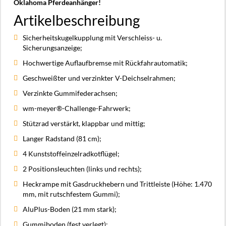
Oklahoma Pferdeanhänger!
Artikelbeschreibung
Sicherheitskugelkupplung mit Verschleiss- u.
Sicherungsanzeige;
Hochwertige Auflaufbremse mit Rückfahrautomatik;
Geschweißter und verzinkter V-Deichselrahmen;
Verzinkte Gummifederachsen;
wm-meyer®-Challenge-Fahrwerk;
Stützrad verstärkt, klappbar und mittig;
Langer Radstand (81 cm);
4 Kunststoffeinzelradkotflügel;
2 Positionsleuchten (links und rechts);
Heckrampe mit Gasdruckhebern und Trittleiste (Höhe: 1.470
mm, mit rutschfestem Gummi);
AluPlus-Boden (21 mm stark);
Gummiboden (fest verlegt);