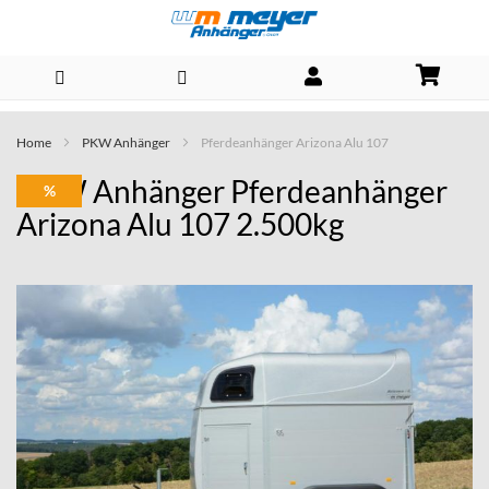
Direkt
Home
PKW Anhänger
Pferdeanhänger Arizona Alu 107
zum
PKW Anhänger Pferdeanhänger
%
Inhalt
Arizona Alu 107 2.500kg
Skip
to
the
end
of
the
images
gallery