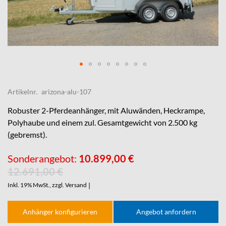
Skip
to
Artikelnr.
arizona-alu-107
the
beginning
Robuster
2-Pferdeanhänger
, mit Aluwänden, Heckrampe,
of
Polyhaube und einem zul. Gesamtgewicht von 2.500 kg
the
(gebremst).
images
gallery
Sonderangebot
10.899,00 €
12.691,00 €
Inkl. 19% MwSt., zzgl.
Versand
|
Anhänger konfigurieren
Angebot anfordern