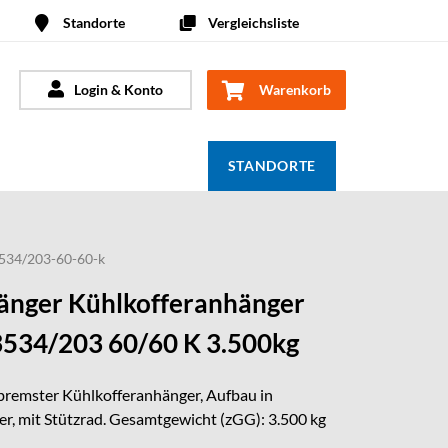
Standorte
Vergleichsliste
Login & Konto
Warenkorb
STANDORTE
3534/203-60-60-k
nger Kühlkofferanhänger
534/203 60/60 K 3.500kg
bremster Kühlkofferanhänger, Aufbau in
r, mit Stützrad. Gesamtgewicht (zGG): 3.500 kg