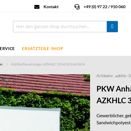
Kontakt
+49 (0) 97 22 / 910 060
ERVICE
ERSATZTEILE-SHOP
er
Kühlkofferanhänger AZKHLC 3534/203 60/60 K
Artikelnr.
azkhlc-
PKW Anhä
AZKHLC 3
Gewerblicher, ge
Sandwichpolyeste