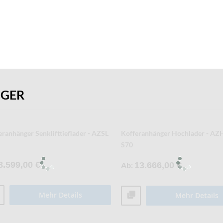
NGER
eranhänger Tieflader - AZ - S40
Kofferanhänger Tieflader - AZ - 
4.021,00 €
Ab
4.593,00 €
Mehr Details
Mehr Details