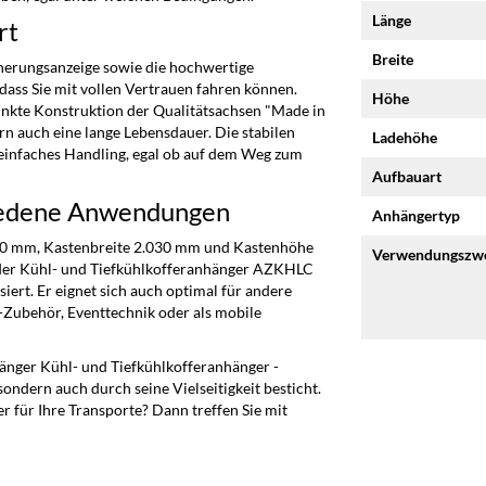
Länge
rt
Breite
cherungsanzeige sowie die hochwertige
ass Sie mit vollen Vertrauen fahren können.
Höhe
inkte Konstruktion der Qualitätsachsen "Made in
n auch eine lange Lebensdauer. Die stabilen
Ladehöhe
 einfaches Handling, egal ob auf dem Weg zum
Aufbauart
chiedene Anwendungen
Anhängertyp
80 mm, Kastenbreite 2.030 mm und Kastenhöhe
Verwendungszw
t der Kühl- und Tiefkühlkofferanhänger AZKHLC
siert. Er eignet sich auch optimal für andere
-Zubehör, Eventtechnik oder als mobile
änger Kühl- und Tiefkühlkofferanhänger -
ondern auch durch seine Vielseitigkeit besticht.
r für Ihre Transporte? Dann treffen Sie mit