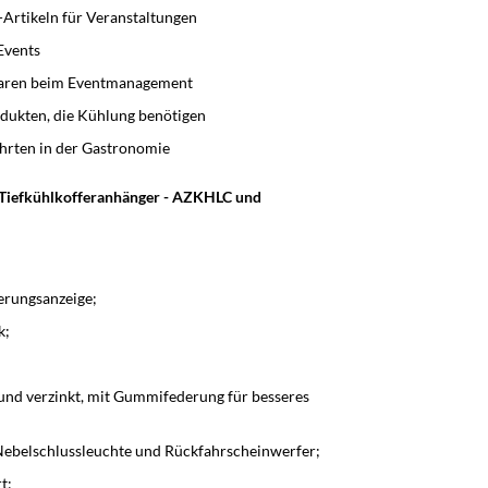
-Artikeln für Veranstaltungen
Events
Waren beim Eventmanagement
ukten, die Kühlung benötigen
hrten in der Gastronomie
d Tiefkühlkofferanhänger - AZKHLC und
erungsanzeige;
k;
nd verzinkt, mit Gummifederung für besseres
Nebelschlussleuchte und Rückfahrscheinwerfer;
t;