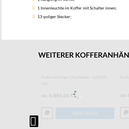
1 Innenleuchte im Koffer mit Schalter innen;
13-poliger Stecker;
WEITERER KOFFERANHÄ
offeranhänger -
Kühl- und Tiefkühlkofferanhänger - AZK
Koff
Ab
10.466,00 €
Ab
Mehr Details
r Details