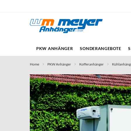
Direkt
zum
Inhalt
PKW ANHÄNGER
SONDERANGEBOTE
S
Home
PKW Anhänger
Kofferanhänger
Kühlanhäng
Skip
to
the
end
of
the
images
gallery