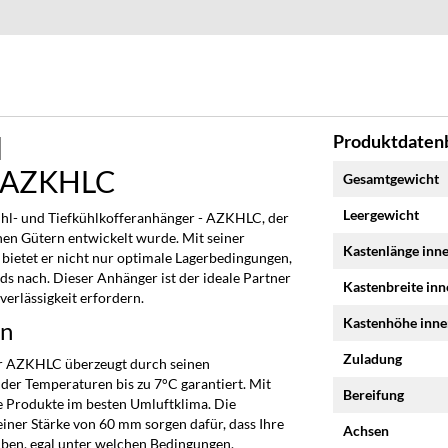
d
Produktdatenb
Mehr
- AZKHLC
Gesamtgewicht
Informationen
Leergewicht
hl- und Tiefkühlkofferanhänger - AZKHLC, der
hen Gütern entwickelt wurde. Mit seiner
Kastenlänge inn
 bietet er nicht nur optimale Lagerbedingungen,
s nach. Dieser Anhänger ist der ideale Partner
Kastenbreite in
erlässigkeit erfordern.
Kastenhöhe inn
en
Zuladung
r AZKHLC überzeugt durch seinen
er Temperaturen bis zu 7°C garantiert. Mit
Bereifung
e Produkte im besten Umluftklima. Die
einer Stärke von 60 mm sorgen dafür, dass Ihre
Achsen
iben, egal unter welchen Bedingungen.