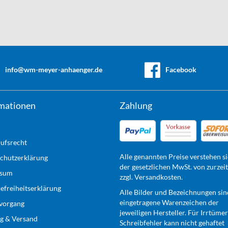
info@wm-meyer-anhaenger.de
Facebook
mationen
Zahlung
ufsrecht
Alle genannten Preise verstehen si
chutzerklärung
der gesetzlichen MwSt. von zurzei
ssum
zzgl. Versandkosten.
refreiheitserklärung
Alle Bilder und Bezeichnungen sin
eingetragene Warenzeichen der
lvorgang
jeweiligen Hersteller. Für Irrtüme
g & Versand
Schreibfehler kann nicht gehaftet