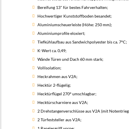
Bereifung 13" für bestes Fahrverhalten;
Hochwertiger Kunststoffboden besandet;
Aluminiumscheuerleiste (Höhe: 250 mm);
Aluminiumprofile eloxiert;
Tiefkühlaufbau aus Sandwichpolyester bis ca. 7°C;
K-Wert ca. 0,49;
Wände Türen und Dach 60 mm stark;
Vollisolation;
Heckrahmen aus V2A;
Hecktür 2-flügelig;
Hecktürflügel 270° umschlagbar;
Hecktürscharniere aus V2A;
2 Drehstangenverschlüsse aus V2A (mit Notentrieg
2 Türfeststeller aus V2A;
1 Rangiergriff vorne;