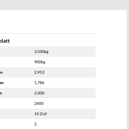
latt
3.500kg
900kg
en
2.953
nen
1.786
en
2.000
2600
14 Zoll
2