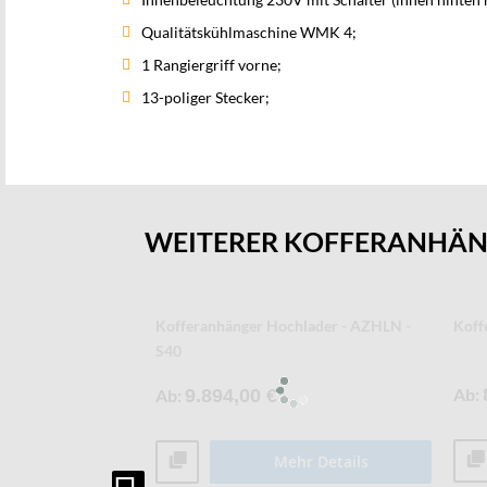
Qualitätskühlmaschine WMK 4;
1 Rangiergriff vorne;
13-poliger Stecker;
WEITERER KOFFERANHÄ
offeranhänger -
Kühl- und Tiefkühlkofferanhänger - AZK
Koff
Ab
10.466,00 €
Ab
Mehr Details
r Details