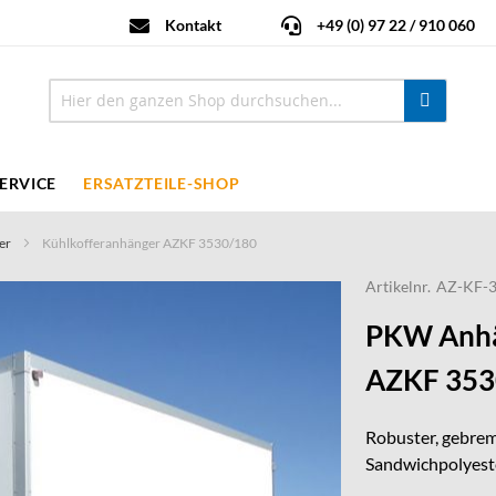
Kontakt
+49 (0) 97 22 / 910 060
ERVICE
ERSATZTEILE-SHOP
er
Kühlkofferanhänger AZKF 3530/180
Artikelnr.
AZ-KF-3
PKW Anhä
AZKF 353
Robuster, gebrem
Sandwichpolyeste