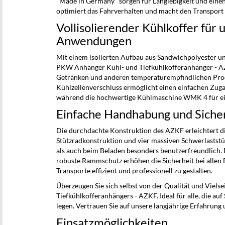
"Made in Germany" sorgen für Langlebigkeit und ein
optimiert das Fahrverhalten und macht den Transport 
Vollisolierender Kühlkoffer für 
Anwendungen
Mit einem isolierten Aufbau aus Sandwichpolyester un
PKW Anhänger Kühl- und Tiefkühlkofferanhänger - AZK
Getränken und anderen temperaturempfindlichen Produ
Kühlzellenverschluss ermöglicht einen einfachen Zu
während die hochwertige Kühlmaschine WMK 4 für ein
Einfache Handhabung und Siche
Die durchdachte Konstruktion des AZKF erleichtert di
Stützradkonstruktion und vier massiven Schwerlaststü
als auch beim Beladen besonders benutzerfreundlich. 
robuste Rammschutz erhöhen die Sicherheit bei allen 
Transporte effizient und professionell zu gestalten.
Überzeugen Sie sich selbst von der Qualität und Viel
Tiefkühlkofferanhängers - AZKF. Ideal für alle, die auf
legen. Vertrauen Sie auf unsere langjährige Erfahrung
Einsatzmöglichkeiten