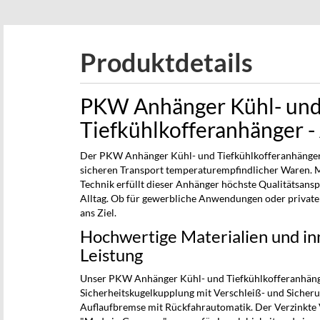
beginning
of
the
Produktdetails
images
gallery
PKW Anhänger Kühl- un
Tiefkühlkofferanhänger 
Der PKW Anhänger Kühl- und Tiefkühlkofferanhänger -
sicheren Transport temperaturempfindlicher Waren. M
Technik erfüllt dieser Anhänger höchste Qualitätsansp
Alltag. Ob für gewerbliche Anwendungen oder private
ans Ziel.
Hochwertige Materialien und inn
Leistung
Unser PKW Anhänger Kühl- und Tiefkühlkofferanhäng
Sicherheitskugelkupplung mit Verschleiß- und Sicher
Auflaufbremse mit Rückfahrautomatik. Der Verzinkte