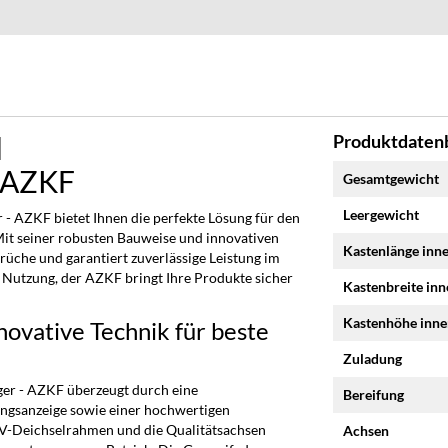
d
Produktdatenb
Mehr
- AZKF
Gesamtgewicht
Informationen
Leergewicht
 AZKF bietet Ihnen die perfekte Lösung für den
it seiner robusten Bauweise und innovativen
Kastenlänge inn
rüche und garantiert zuverlässige Leistung im
 Nutzung, der AZKF bringt Ihre Produkte sicher
Kastenbreite in
Kastenhöhe inn
ovative Technik für beste
Zuladung
er - AZKF überzeugt durch eine
Bereifung
ungsanzeige sowie einer hochwertigen
 V-Deichselrahmen und die Qualitätsachsen
Achsen