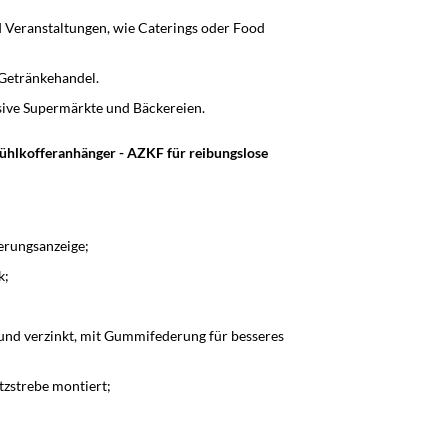
d Veranstaltungen, wie Caterings oder Food
 Getränkehandel.
usive Supermärkte und Bäckereien.
ühlkofferanhänger - AZKF für reibungslose
erungsanzeige;
k;
nd verzinkt, mit Gummifederung für besseres
ützstrebe montiert;