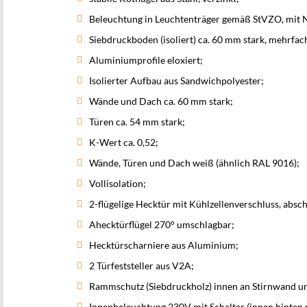
Beleuchtung in Leuchtenträger gemäß StVZO, mit 
Siebdruckboden (isoliert) ca. 60 mm stark, mehrfa
Aluminiumprofile eloxiert;
Isolierter Aufbau aus Sandwichpolyester;
Wände und Dach ca. 60 mm stark;
Türen ca. 54 mm stark;
K-Wert ca. 0,52;
Wände, Türen und Dach weiß (ähnlich RAL 9016);
Vollisolation;
2-flügelige Hecktür mit Kühlzellenverschluss, absc
Ahecktürflügel 270° umschlagbar;
Hecktürscharniere aus Aluminium;
2 Türfeststeller aus V2A;
Rammschutz (Siebdruckholz) innen an Stirnwand 
Innenbeleuchtung 230V mit Schalter (innen hinten r