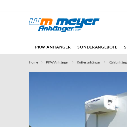
Direkt
zum
Inhalt
PKW ANHÄNGER
SONDERANGEBOTE
S
Home
PKW Anhänger
Kofferanhänger
Kühlanhäng
Skip
to
the
end
of
the
images
gallery