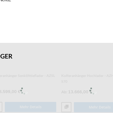
NGER
eranhänger Tieflader - AZ - S40
Kofferanhänger Tieflader - AZ - 
4.021,00 €
Ab
4.593,00 €
Mehr Details
Mehr Details