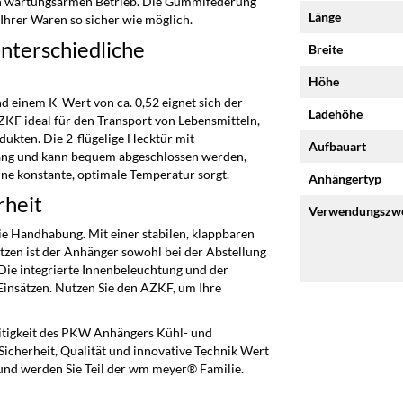
en wartungsarmen Betrieb. Die Gummifederung
Länge
Ihrer Waren so sicher wie möglich.
unterschiedliche
Breite
Höhe
d einem K-Wert von ca. 0,52 eignet sich der
Ladehöhe
F ideal für den Transport von Lebensmitteln,
kten. Die 2-flügelige Hecktür mit
Aufbauart
gang und kann bequem abgeschlossen werden,
e konstante, optimale Temperatur sorgt.
Anhängertyp
rheit
Verwendungszw
e Handhabung. Mit einer stabilen, klappbaren
tzen ist der Anhänger sowohl bei der Abstellung
Die integrierte Innenbeleuchtung und der
Einsätzen. Nutzen Sie den AZKF, um Ihre
seitigkeit des PKW Anhängers Kühl- und
 Sicherheit, Qualität und innovative Technik Wert
 und werden Sie Teil der wm meyer® Familie.