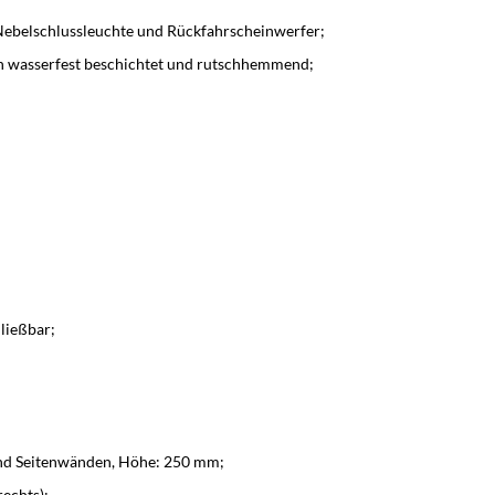
Nebelschlussleuchte und Rückfahrscheinwerfer;
ch wasserfest beschichtet und rutschhemmend;
hließbar;
und Seitenwänden, Höhe: 250 mm;
echts);