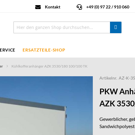
Kontakt
+49 (0) 97 22 / 910 060
ERVICE
ERSATZTEILE-SHOP
er
Kühlkofferanhänger AZK 3530/180 100/100 TK
Artikelnr.
AZ-K-35
PKW Anhä
AZK 3530
Gewerblicher, ge
Sandwichpolyeste