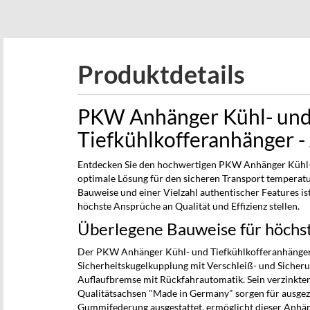
beginning
of
the
images
Produktdetails
gallery
PKW Anhänger Kühl- un
Tiefkühlkofferanhänger 
Entdecken Sie den hochwertigen PKW Anhänger Kühl- 
optimale Lösung für den sicheren Transport temperat
Bauweise und einer Vielzahl authentischer Features is
höchste Ansprüche an Qualität und Effizienz stellen.
Überlegene Bauweise für höchs
Der PKW Anhänger Kühl- und Tiefkühlkofferanhänger
Sicherheitskugelkupplung mit Verschleiß- und Sicher
Auflaufbremse mit Rückfahrautomatik. Sein verzinkt
Qualitätsachsen "Made in Germany" sorgen für ausgeze
Gummifederung ausgestattet, ermöglicht dieser Anhän