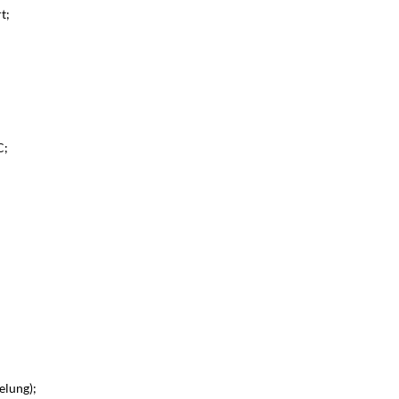
t;
C;
elung);