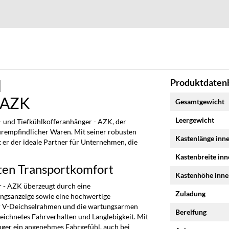
d
Produktdatenb
Mehr
- AZK
Gesamtgewicht
Informationen
Leergewicht
und Tiefkühlkofferanhänger - AZK, der
urempfindlicher Waren. Mit seiner robusten
Kastenlänge inn
t er der ideale Partner für Unternehmen, die
Kastenbreite in
ten Transportkomfort
Kastenhöhe inn
 - AZK überzeugt durch eine
Zuladung
ungsanzeige sowie eine hochwertige
er V-Deichselrahmen und die wartungsarmen
Bereifung
ichnetes Fahrverhalten und Langlebigkeit. Mit
ger ein angenehmes Fahrgefühl, auch bei