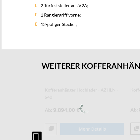
2 Türfeststeller aus V2A;
1 Rangiergriff vorne;
13-poliger Stecker;
WEITERER KOFFERANHÄ
offeranhänger -
Kühl- und Tiefkühlkofferanhänger -
Koff
AZKHLC
Ab
Ab
17.963,19 €
r Details
Mehr Details