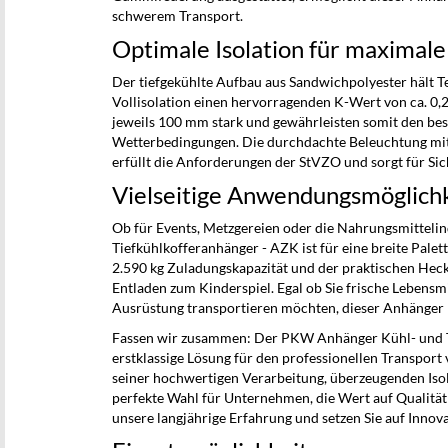
schwerem Transport.
Optimale Isolation für maximal
Der tiefgekühlte Aufbau aus Sandwichpolyester hält T
Vollisolation einen hervorragenden K-Wert von ca. 0,
jeweils 100 mm stark und gewährleisten somit den bes
Wetterbedingungen. Die durchdachte Beleuchtung mi
erfüllt die Anforderungen der StVZO und sorgt für Sic
Vielseitige Anwendungsmöglich
Ob für Events, Metzgereien oder die Nahrungsmitteli
Tiefkühlkofferanhänger - AZK ist für eine breite Pale
2.590 kg Zuladungskapazität und der praktischen Heckt
Entladen zum Kinderspiel. Egal ob Sie frische Lebensmi
Ausrüstung transportieren möchten, dieser Anhänger bie
Fassen wir zusammen: Der PKW Anhänger Kühl- und Ti
erstklassige Lösung für den professionellen Transpor
seiner hochwertigen Verarbeitung, überzeugenden Isola
perfekte Wahl für Unternehmen, die Wert auf Qualität 
unsere langjährige Erfahrung und setzen Sie auf Innov