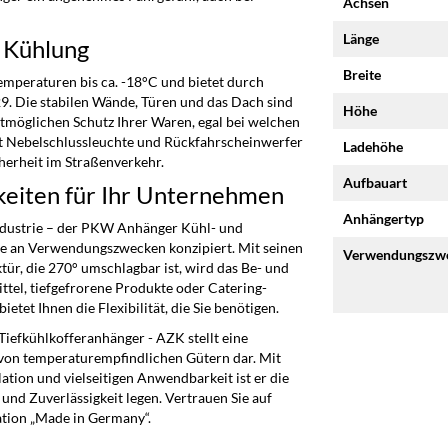
Achsen
Länge
e Kühlung
Breite
emperaturen bis ca. -18°C und bietet durch
29. Die stabilen Wände, Türen und das Dach sind
Höhe
tmöglichen Schutz Ihrer Waren, egal bei welchen
t Nebelschlussleuchte und Rückfahrscheinwerfer
Ladehöhe
herheit im Straßenverkehr.
Aufbauart
keiten für Ihr Unternehmen
Anhängertyp
ndustrie – der PKW Anhänger Kühl- und
tte an Verwendungszwecken konzipiert. Mit seinen
Verwendungszw
ür, die 270° umschlagbar ist, wird das Be- und
ttel, tiefgefrorene Produkte oder Catering-
tet Ihnen die Flexibilität, die Sie benötigen.
efkühlkofferanhänger - AZK stellt eine
t von temperaturempfindlichen Gütern dar. Mit
tion und vielseitigen Anwendbarkeit ist er die
und Zuverlässigkeit legen. Vertrauen Sie auf
ation „Made in Germany“.