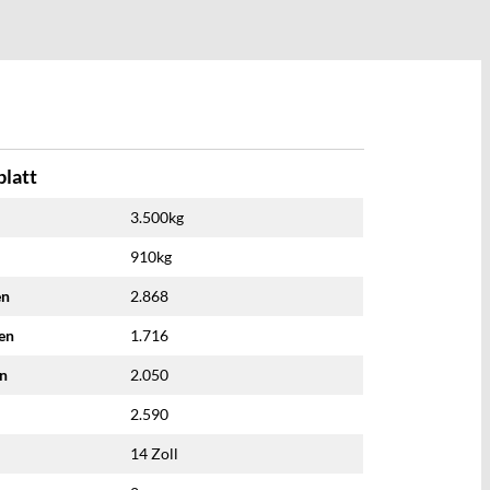
latt
3.500kg
910kg
en
2.868
nen
1.716
en
2.050
2.590
14 Zoll