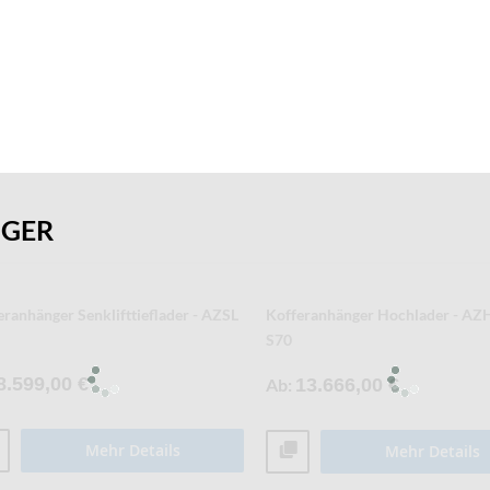
NGER
eranhänger Tieflader - AZ - S40
Kofferanhänger Tieflader - AZ - 
4.021,00 €
Ab
4.593,00 €
Mehr Details
Mehr Details