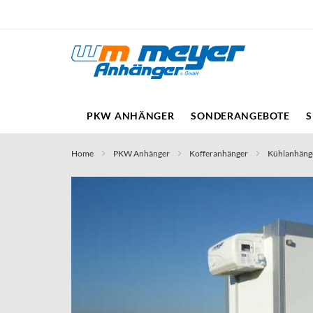
Direkt
zum
Inhalt
PKW ANHÄNGER
SONDERANGEBOTE
S
Home
PKW Anhänger
Kofferanhänger
Kühlanhäng
Skip
to
the
end
of
the
images
gallery