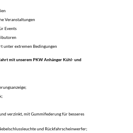
ien
che Veranstaltungen
ür Events
ributoren
ort unter extremen Bedingungen
estfahrt mit unserem PKW Anhänger Kühl- und
erungsanzeige;
k;
nd verzinkt, mit Gummifederung für besseres
Nebelschlussleuchte und Rückfahrscheinwerfer;