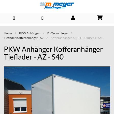
Direkt
Home
PKW Anhänger
Kofferanhänger
zum
Tieflader Kofferanhänger - AZ
Kofferanhänger AZHLC 3050/244 - S40
Inhalt
PKW Anhänger Kofferanhänger
Tieflader - AZ - S40
Skip
to
the
end
of
the
images
gallery