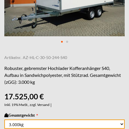
Skip
to
Artikelnr.
AZ-HL-C-30-50-244-S40
the
beginning
Robuster, gebremster Hochlader Kofferanhänger S40,
of
Aufbau in Sandwichpolyester, mit Stützrad. Gesamtgewicht
the
(zGG): 3.000 kg
images
gallery
17.525,00 €
Inkl. 19% MwSt., zzgl.
Versand
|
Gesamtgewicht