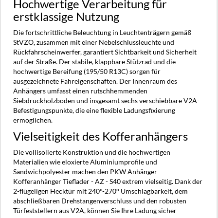
Hochwertige Verarbeitung für
erstklassige Nutzung
Die fortschrittliche Beleuchtung in Leuchtenträgern gemäß
StVZO, zusammen mit einer Nebelschlussleuchte und
Rückfahrscheinwerfer, garantiert Sichtbarkeit und Sicherheit
auf der Straße. Der stabile, klappbare Stützrad und die
hochwertige Bereifung (195/50 R13C) sorgen für
ausgezeichnete Fahreigenschaften. Der Innenraum des
Anhängers umfasst einen rutschhemmenden
Siebdruckholzboden und insgesamt sechs verschiebbare V2A-
Befestigungspunkte, die eine flexible Ladungsfixierung
ermöglichen.
Vielseitigkeit des Kofferanhängers
Die vollisolierte Konstruktion und die hochwertigen
Materialien wie eloxierte Aluminiumprofile und
Sandwichpolyester machen den PKW Anhänger
Kofferanhänger Tieflader - AZ - S40 extrem vielseitig. Dank der
2-flügeligen Hecktür mit 240°-270° Umschlagbarkeit, dem
abschließbaren Drehstangenverschluss und den robusten
Türfeststellern aus V2A, können Sie Ihre Ladung sicher