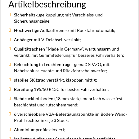
Artikelbeschreibung
Sicherheitskugelkupplung mit Verschleiss-und
Sicherungsanzeige;
Hochwertige Auflaufbremse mit Rückfahrautomatik;
Anhänger mit V-Deichsel, verzinkt;
Qualitätsachsen "Made in Germany", wartungsarm und
verzinkt, mit Gummifederung für besseres Fahrverhalten;
Beleuchtung in Leuchtenträger gemäß StVZO, mit
Nebelschlussleuchte und Rückfahrscheinwerfer;
stabiles Stützrad verstärkt, klappbar, mittig;
Bereifung 195/50 R13C für bestes Fahrverhalten;
Siebdruckholzboden (18 mm stark), mehrfach wasserfest
beschichtet und rutschhemmend;
6 verschiebbare V2A-Befestigungspunkte im Boden-Wand-
Profil rechts/links je 3 Stück;
Aluminiumprofile eloxiert;
Isolierter Aufbau aus Sandwichpolyester (verstärktes