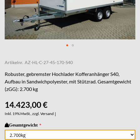
Skip
to
Artikelnr.
AZ-HL-C-27-45-170-S40
the
beginning
Robuster, gebremster Hochlader Kofferanhänger S40,
of
Aufbau in Sandwichpolyester, mit Stützrad. Gesamtgewicht
the
(zGG): 2.700 kg
images
gallery
14.423,00 €
Inkl. 19% MwSt., zzgl.
Versand
|
Gesamtgewicht