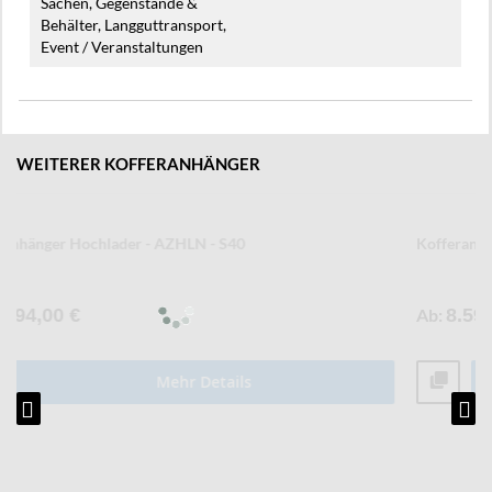
Sachen, Gegenstände &
Behälter, Langguttransport,
Event / Veranstaltungen
WEITERER KOFFERANHÄNGER
Kofferanhänger Senklifttieflader - AZSL
Ab
8.599,00 €
Mehr Details