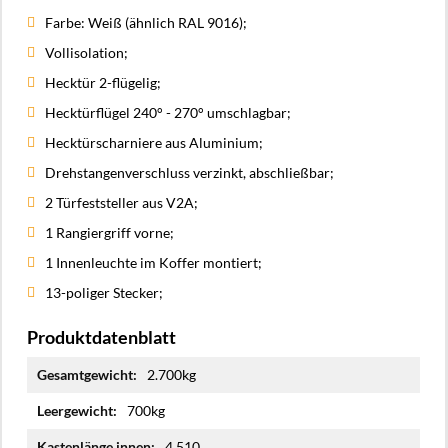
Farbe: Weiß (ähnlich RAL 9016);
Vollisolation;
Hecktür 2-flügelig;
Hecktürflügel 240° - 270° umschlagbar;
Hecktürscharniere aus Aluminium;
Drehstangenverschluss verzinkt, abschließbar;
2 Türfeststeller aus V2A;
1 Rangiergriff vorne;
1 Innenleuchte im Koffer montiert;
13-poliger Stecker;
Produktdatenblatt
Mehr
2.700kg
Informationen
700kg
4.510