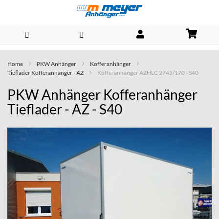
Direkt
Home
PKW Anhänger
Kofferanhänger
zum
Tieflader Kofferanhänger - AZ
Kofferanhänger AZHLC 2745/170 - S40
Inhalt
PKW Anhänger Kofferanhänger
Tieflader - AZ - S40
Skip
to
the
end
of
the
images
gallery