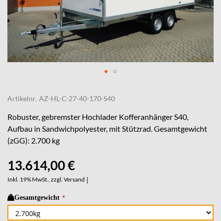
Skip
to
Artikelnr.
AZ-HL-C-27-40-170-S40
the
beginning
Robuster, gebremster Hochlader Kofferanhänger S40,
of
Aufbau in Sandwichpolyester, mit Stützrad. Gesamtgewicht
the
(zGG): 2.700 kg
images
gallery
13.614,00 €
Inkl. 19% MwSt., zzgl.
Versand
|
Gesamtgewicht