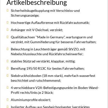
Artikelbeschreibung
Sicherheitskugelkupplung mit Verschleiss-und
Sicherungsanzeige;
Hochwertige Auflaufbremse mit Rückfahrautomatik;
Anhänger mit V-Deichsel, verzinkt;
Qualitätsachsen "Made in Germany", wartungsarm und
verzinkt, mit Gummifederung für besseres Fahrverhalten;
Beleuchtung in Leuchtenträger gemäß StVZO, mit
Nebelschlussleuchte und Rückfahrscheinwerfer;
stabiles Stützrad verstärkt, klappbar, mittig;
Bereifung 195/50 R13C für bestes Fahrverhalten;
Siebdruckholzboden (18 mm stark), mehrfach wasserfest
beschichtet und rutschhemmend;
4 verschiebbare V2A-Befestigungspunkte im Boden-Wand-
Profil rechts/links je 2 Stück;
Aluminiumprofile eloxiert;
Isolierter Aufbau aus Sandwichpolyester (verstärktes