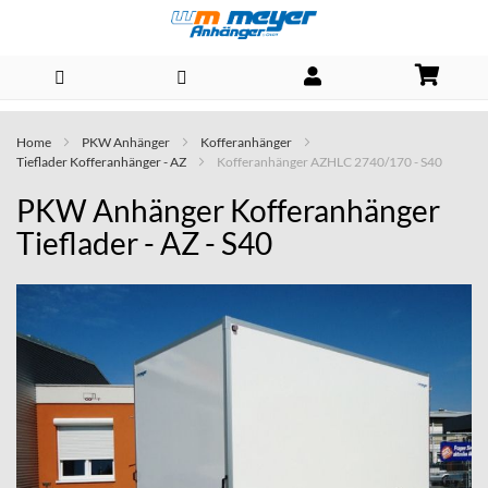
Direkt
Home
PKW Anhänger
Kofferanhänger
zum
Tieflader Kofferanhänger - AZ
Kofferanhänger AZHLC 2740/170 - S40
Inhalt
PKW Anhänger Kofferanhänger
Tieflader - AZ - S40
Skip
to
the
end
of
the
images
gallery