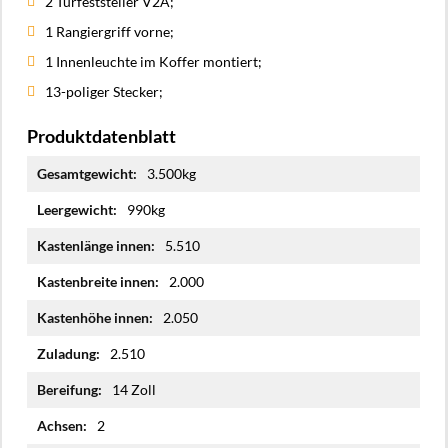
2 Türfeststeller V2A;
1 Rangiergriff vorne;
1 Innenleuchte im Koffer montiert;
13-poliger Stecker;
Produktdatenblatt
Mehr
3.500kg
Informationen
990kg
5.510
2.000
2.050
2.510
14 Zoll
2