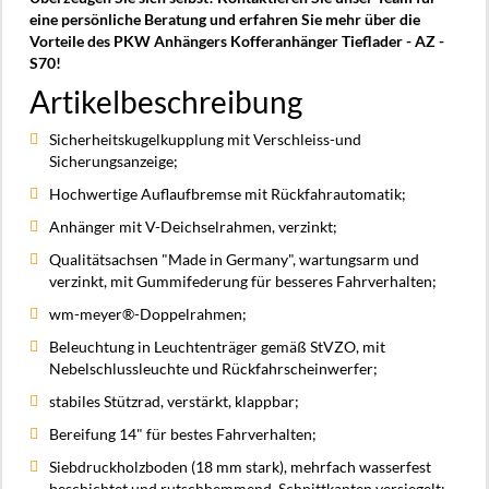
eine persönliche Beratung und erfahren Sie mehr über die
Vorteile des PKW Anhängers Kofferanhänger Tieflader - AZ -
S70!
Artikelbeschreibung
Sicherheitskugelkupplung mit Verschleiss-und
Sicherungsanzeige;
Hochwertige Auflaufbremse mit Rückfahrautomatik;
Anhänger mit V-Deichselrahmen, verzinkt;
Qualitätsachsen "Made in Germany", wartungsarm und
verzinkt, mit Gummifederung für besseres Fahrverhalten;
wm-meyer®-Doppelrahmen;
Beleuchtung in Leuchtenträger gemäß StVZO, mit
Nebelschlussleuchte und Rückfahrscheinwerfer;
stabiles Stützrad, verstärkt, klappbar;
Bereifung 14" für bestes Fahrverhalten;
Siebdruckholzboden (18 mm stark), mehrfach wasserfest
beschichtet und rutschhemmend, Schnittkanten versiegelt;