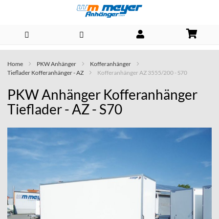
Direkt
Home
PKW Anhänger
Kofferanhänger
zum
Tieflader Kofferanhänger - AZ
Kofferanhänger AZ 3555/200 - S70
Inhalt
PKW Anhänger Kofferanhänger
Tieflader - AZ - S70
Skip
to
the
end
of
the
images
gallery