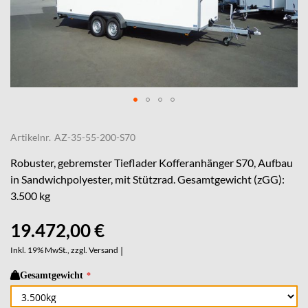
Skip
to
Artikelnr.
AZ-35-55-200-S70
the
beginning
Robuster, gebremster Tieflader Kofferanhänger S70, Aufbau
of
in Sandwichpolyester, mit Stützrad. Gesamtgewicht (zGG):
the
3.500 kg
images
gallery
19.472,00 €
Inkl. 19% MwSt., zzgl.
Versand
|
Gesamtgewicht