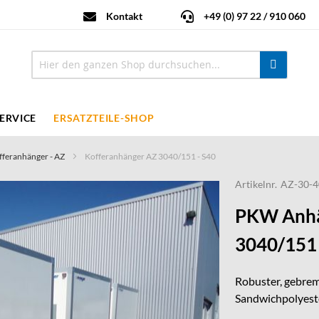
Kontakt
+49 (0) 97 22 / 910 060
ERVICE
ERSATZTEILE-SHOP
fferanhänger - AZ
Kofferanhänger AZ 3040/151 - S40
Artikelnr.
AZ-30-4
PKW Anhä
3040/151 
Robuster, gebrem
Sandwichpolyeste