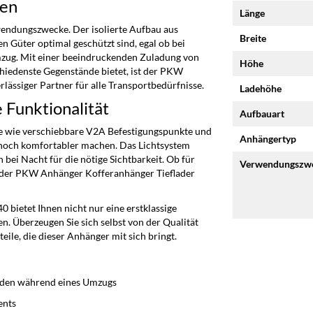
ten
Länge
wendungszwecke. Der isolierte Aufbau aus
Breite
en Güter optimal geschützt sind, egal ob bei
mzug. Mit einer beeindruckenden Zuladung von
Höhe
chiedenste Gegenstände bietet, ist der PKW
lässiger Partner für alle Transportbedürfnisse.
Ladehöhe
 Funktionalität
Aufbauart
e wie verschiebbare V2A Befestigungspunkte und
Anhängertyp
g noch komfortabler machen. Das Lichtsystem
 bei Nacht für die nötige Sichtbarkeit. Ob für
Verwendungszw
– der PKW Anhänger Kofferanhänger Tieflader
bietet Ihnen nicht nur eine erstklassige
n. Überzeugen Sie sich selbst von der Qualität
ile, die dieser Anhänger mit sich bringt.
nden während eines Umzugs
ents