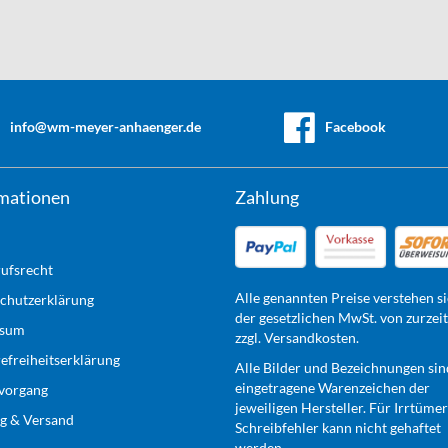
info@wm-meyer-anhaenger.de
Facebook
mationen
Zahlung
ufsrecht
Alle genannten Preise verstehen si
chutzerklärung
der gesetzlichen MwSt. von zurzei
ssum
zzgl. Versandkosten.
refreiheitserklärung
Alle Bilder und Bezeichnungen sin
eingetragene Warenzeichen der
lvorgang
jeweiligen Hersteller. Für Irrtüme
g & Versand
Schreibfehler kann nicht gehaftet
werden.