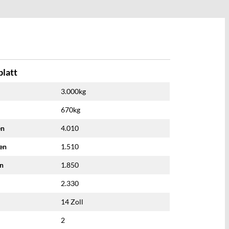
latt
3.000kg
670kg
en
4.010
nen
1.510
en
1.850
2.330
14 Zoll
2