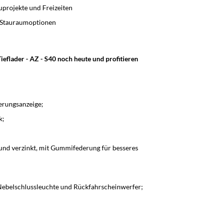
projekte und Freizeiten
e Stauraumoptionen
flader - AZ - S40 noch heute und profitieren
erungsanzeige;
k;
nd verzinkt, mit Gummifederung für besseres
Nebelschlussleuchte und Rückfahrscheinwerfer;