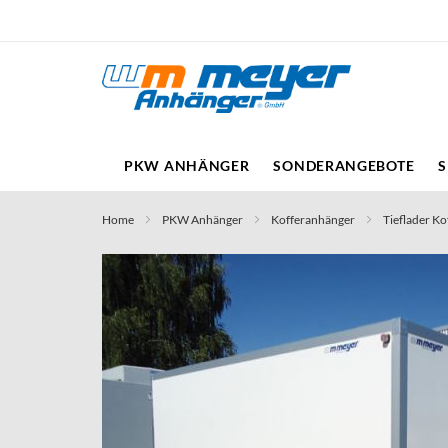
Direkt
zum
Inhalt
PKW ANHÄNGER
SONDERANGEBOTE
S
Home
PKW Anhänger
Kofferanhänger
Tieflader Ko
Skip
to
the
end
of
the
images
gallery