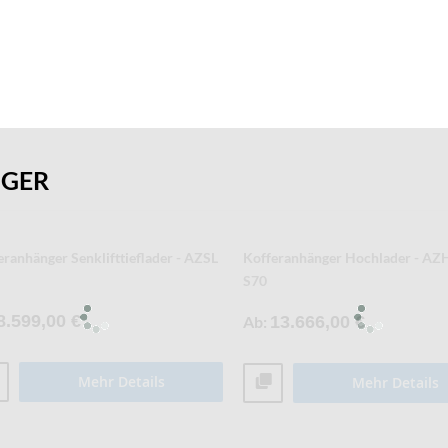
NGER
- und Tiefkühlkofferanhänger - AZK
Kofferanhänger Tieflader - AZ - 
10.466,00 €
Ab
4.593,00 €
Mehr Details
Mehr Details