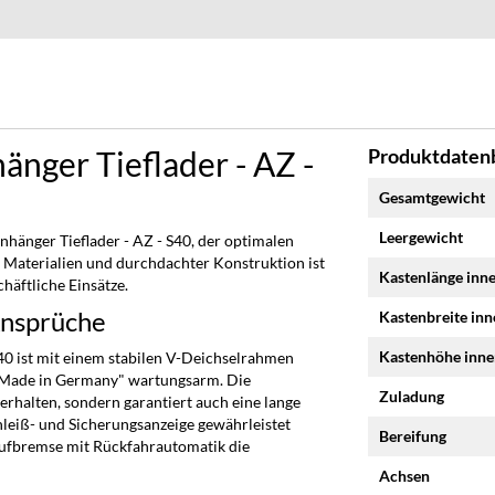
nger Tieflader - AZ -
Produktdatenb
Mehr
Gesamtgewicht
Informationen
Leergewicht
hänger Tieflader - AZ - S40, der optimalen
 Materialien und durchdachter Konstruktion ist
Kastenlänge inn
häftliche Einsätze.
Ansprüche
Kastenbreite in
Kastenhöhe inn
0 ist mit einem stabilen V-Deichselrahmen
 "Made in Germany" wartungsarm. Die
Zuladung
rhalten, sondern garantiert auch eine lange
leiß- und Sicherungsanzeige gewährleistet
Bereifung
aufbremse mit Rückfahrautomatik die
Achsen