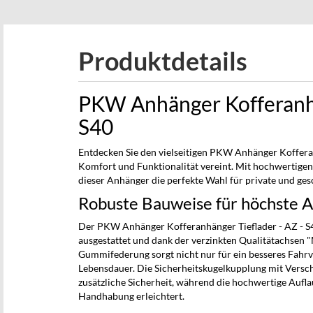
beginning
of
the
Produktdetails
images
gallery
PKW Anhänger Kofferanhä
S40
Entdecken Sie den vielseitigen PKW Anhänger Kofferan
Komfort und Funktionalität vereint. Mit hochwertigen
dieser Anhänger die perfekte Wahl für private und gesc
Robuste Bauweise für höchste 
Der PKW Anhänger Kofferanhänger Tieflader - AZ - S4
ausgestattet und dank der verzinkten Qualitätachsen
Gummifederung sorgt nicht nur für ein besseres Fahrve
Lebensdauer. Die Sicherheitskugelkupplung mit Versch
zusätzliche Sicherheit, während die hochwertige Aufl
Handhabung erleichtert.