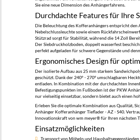
Sie eine neue Dimension des Anhängerfahrens.
Durchdachte Features für Ihre S
Die Beleuchtung des Kofferanhängers entspricht den 
Nebelschlussleuchte sowie einem Rückfahrscheinwerfer
Stützrad sorgt für Stabilität, während die 14 Zoll Bere
Der Siebdruckholzboden, doppelt wasserfest beschich
perfekt aufgeladen für schwere Gegenstände und denno
Ergonomisches Design für opti
Der isolierte Aufbau aus 25 mm starkem Sandwichpolye
geschützt. Dank der 240° - 270° umschlagbaren Heckt
entladen. In Kombination mit der durchdachten Inne
Befestigungspunkten im Fußboden ist der PKW Anhänge
nur vielseitig einsetzbar, sondern bietet auch einen h
Erleben Sie die optimale Kombination aus Qualität, S
Anhänger Kofferanhänger Tieflader - AZ - S40. Vertrau
Innovationskraft von wm meyer® für Ihren nächsten T
Einsatzmöglichkeiten
Transport von Möbeln und Haushaltsgegenständen