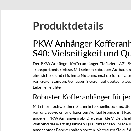
beginning
of
the
Produktdetails
images
gallery
PKW Anhänger Kofferanhä
S40: Vielseitigkeit und Qu
Der PKW Anhänger Kofferanhänger Tieflader - AZ - S40 
Transportbedürfnisse. Mit seinem robusten Aufbau un
eine sichere und effiziente Nutzung, egal ob für priv
von Gegenständen. Verlassen Sie sich auf deutsche Qua
Leben erleichtern.
Robuster Kofferanhänger für je
Mit einer hochwertigen Sicherheitskugelkupplung, die
verfügt, sowie einer effizienten Auflaufbremse mit Rü
anderen PKW Anhängern ab. Die verzinkte V-Deichselr
während die wartungsarmen Qualitätsachsen "Made i
angenehmes Fahrverhalten sorgen. Vertrauen Sie auf