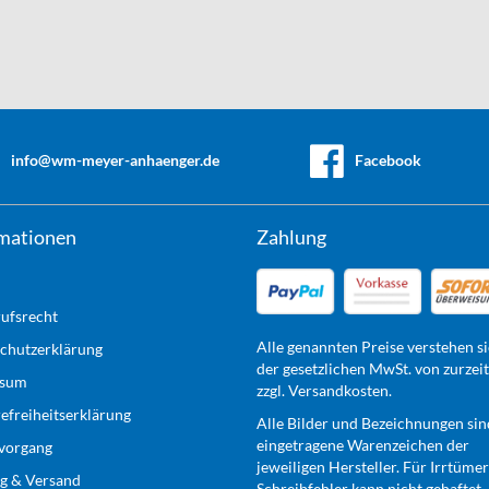
info@wm-meyer-anhaenger.de
Facebook
mationen
Zahlung
ufsrecht
Alle genannten Preise verstehen si
chutzerklärung
der gesetzlichen MwSt. von zurzei
ssum
zzgl. Versandkosten.
refreiheitserklärung
Alle Bilder und Bezeichnungen sin
eingetragene Warenzeichen der
lvorgang
jeweiligen Hersteller. Für Irrtüme
g & Versand
Schreibfehler kann nicht gehaftet