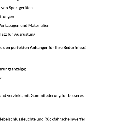
g von Sportgeräten
attungen
erkzeugen und Materialien
latz für Ausrüstung
e den perfekten Anhänger für Ihre Bedürfnisse!
erungsanzeige;
k;
nd verzinkt, mit Gummifederung für besseres
Nebelschlussleuchte und Rückfahrscheinwerfer;