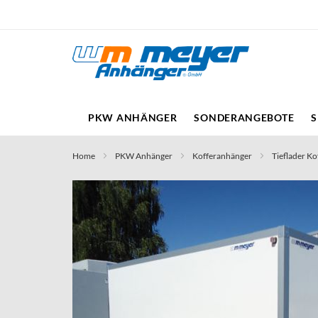
Direkt
zum
Inhalt
PKW ANHÄNGER
SONDERANGEBOTE
S
Home
PKW Anhänger
Kofferanhänger
Tieflader Ko
Skip
to
the
end
of
the
images
gallery