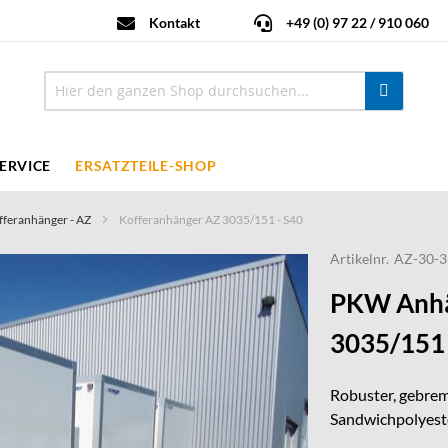
Kontakt
+49 (0) 97 22 / 910 060
ERVICE
ERSATZTEILE-SHOP
fferanhänger - AZ
Kofferanhänger AZ 3035/151 - S40
Artikelnr.
AZ-30-3
PKW Anhä
3035/151 
Robuster, gebrem
Sandwichpolyeste