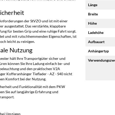
Länge
icherheit
Breite
Anforderungen der StVZO und ist mit einer
Höhe
 ausgestattet. Das verstärkte, klappbare
ifung für besten Grip und eine ruhige Fahrt sorgt.
Ladehöhe
tet und mit rutschhemmenden Eigenschaften, ist
ch leicht zu reinigen.
Aufbauart
male Nutzung
Anhängertyp
ster hält Ihre Transportgüter sicher und
Verwendungszw
üren können Sie Ihre Ladung einfach be- und
nbeleuchtung und den praktischen V2A
r Kofferanhänger Tieflader - AZ - S40 nicht
ohen Komfort bei der Nutzung.
icherheit und Funktionalität mit dem PKW
en Sie auf langjährige Erfahrung und
ransport.
 bei Umzügen