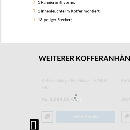
1 Rangiergriff vorne;
1 Innenleuchte im Koffer montiert;
13-poliger Stecker;
WEITERER KOFFERANHÄ
offeranhänger -
Kühl- und Tiefkühlkofferanhänger -
Kühl
AZKHLC
Ab
Ab
17.963,19 €
r Details
Mehr Details