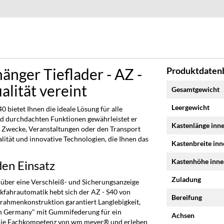
nger Tieflader - AZ -
Produktdatenb
Mehr
alität vereint
Gesamtgewicht
Informationen
Leergewicht
bietet Ihnen die ideale Lösung für alle
d durchdachten Funktionen gewährleistet er
Kastenlänge inn
ate Zwecke, Veranstaltungen oder den Transport
lität und innovative Technologien, die Ihnen das
Kastenbreite in
Kastenhöhe inn
den Einsatz
Zuladung
 über eine Verschleiß- und Sicherungsanzeige
ckfahrautomatik hebt sich der AZ - S40 von
Bereifung
ahmenkonstruktion garantiert Langlebigkeit,
n Germany" mit Gummifederung für ein
Achsen
 die Fachkompetenz von wm meyer® und erleben