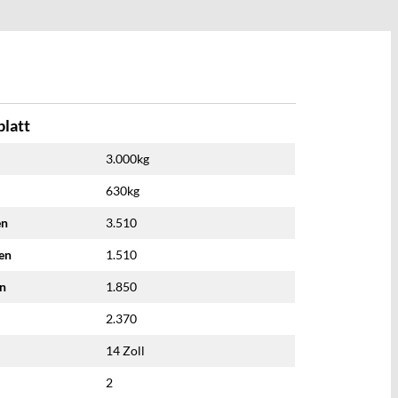
latt
3.000kg
630kg
en
3.510
nen
1.510
en
1.850
2.370
14 Zoll
2