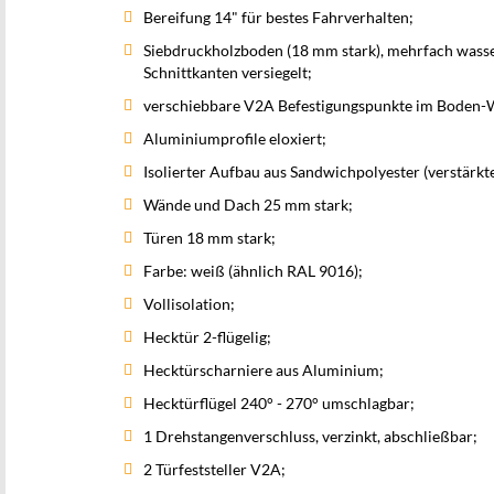
Bereifung 14" für bestes Fahrverhalten;
Siebdruckholzboden (18 mm stark), mehrfach wass
Schnittkanten versiegelt;
verschiebbare V2A Befestigungspunkte im Boden-Wan
Aluminiumprofile eloxiert;
Isolierter Aufbau aus Sandwichpolyester (verstärkte
Wände und Dach 25 mm stark;
Türen 18 mm stark;
Farbe: weiß (ähnlich RAL 9016);
Vollisolation;
Hecktür 2-flügelig;
Hecktürscharniere aus Aluminium;
Hecktürflügel 240° - 270° umschlagbar;
1 Drehstangenverschluss, verzinkt, abschließbar;
2 Türfeststeller V2A;