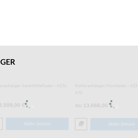
NGER
- und Tiefkühlkofferanhänger - AZK
Kofferanhänger Tieflader - AZ - 
10.466,00 €
Ab
4.593,00 €
Mehr Details
Mehr Details