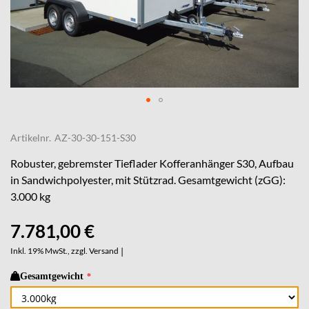
Skip
to
Artikelnr.
AZ-30-30-151-S30
the
beginning
Robuster, gebremster Tieflader Kofferanhänger S30, Aufbau
of
in Sandwichpolyester, mit Stützrad. Gesamtgewicht (zGG):
the
3.000 kg
images
gallery
7.781,00 €
Inkl. 19% MwSt., zzgl.
Versand
|
Gesamtgewicht