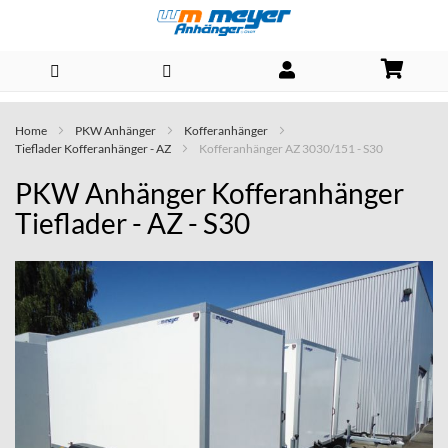
Direkt
Home
PKW Anhänger
Kofferanhänger
zum
Tieflader Kofferanhänger - AZ
Kofferanhänger AZ 3030/151 - S30
Inhalt
PKW Anhänger Kofferanhänger
Tieflader - AZ - S30
Skip
to
the
end
of
the
images
gallery