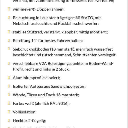
verzinkt, mit Gummifederung für besseres Fahrverhalten;
wm-meyer®-Doppelrahmen;
Beleuchtung in Leuchtenträger gemäß StVZO, mit
Nebelschlussleuchte und Rückfahrscheinwerfer;
stabiles Stützrad, verstärkt, klappbar, mittig montiert;;
Bereifung 14" für bestes Fahrverhalten;
Siebdruckholzboden (18 mm stark), mehrfach wasserfest
beschichtet und rutschhemmend, Schnittkanten versiegelt;
verschiebbare V2A Befestigungspunkte im Boden-Wand-
Profil, recht und links je 2 Stück;
Aluminiumprofile eloxiert;
Isolierter Aufbau aus Sandwichpolyester;
Wände, Türen und Dach 18 mm stark;
Farbe: weiß (ähnlich RAL 9016);
Vollisolation;
Hecktür 2-flügelig;