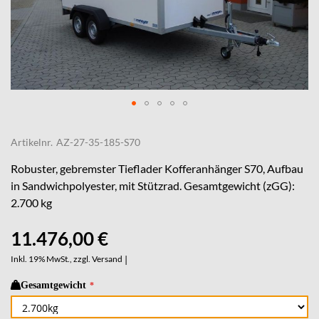
Skip
to
Artikelnr.
AZ-27-35-185-S70
the
beginning
Robuster, gebremster Tieflader Kofferanhänger S70, Aufbau
of
in Sandwichpolyester, mit Stützrad. Gesamtgewicht (zGG):
the
2.700 kg
images
gallery
11.476,00 €
Inkl. 19% MwSt., zzgl.
Versand
|
Gesamtgewicht