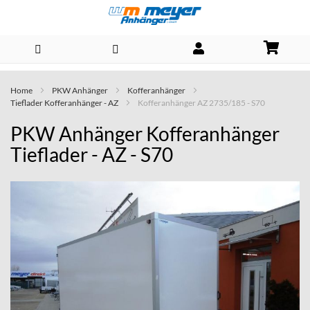
Direkt
Home
PKW Anhänger
Kofferanhänger
zum
Tieflader Kofferanhänger - AZ
Kofferanhänger AZ 2735/185 - S70
Inhalt
PKW Anhänger Kofferanhänger
Tieflader - AZ - S70
Skip
to
the
end
of
the
images
gallery