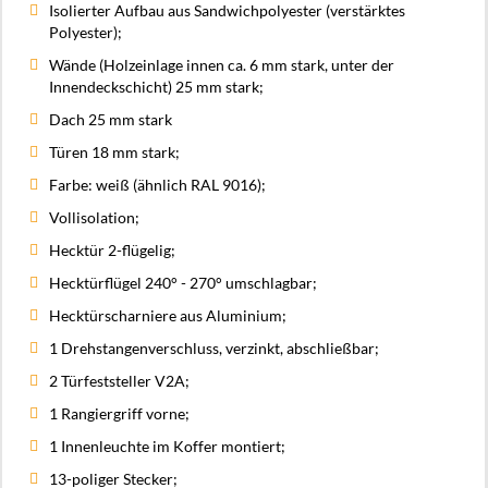
Isolierter Aufbau aus Sandwichpolyester (verstärktes
Polyester);
Wände (Holzeinlage innen ca. 6 mm stark, unter der
Innendeckschicht) 25 mm stark;
Dach 25 mm stark
Türen 18 mm stark;
Farbe: weiß (ähnlich RAL 9016);
Vollisolation;
Hecktür 2-flügelig;
Hecktürflügel 240° - 270° umschlagbar;
Hecktürscharniere aus Aluminium;
1 Drehstangenverschluss, verzinkt, abschließbar;
2 Türfeststeller V2A;
1 Rangiergriff vorne;
1 Innenleuchte im Koffer montiert;
13-poliger Stecker;