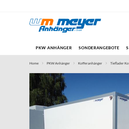
Direkt
zum
Inhalt
PKW ANHÄNGER
SONDERANGEBOTE
S
Home
PKW Anhänger
Kofferanhänger
Tieflader Ko
Skip
to
the
end
of
the
images
gallery