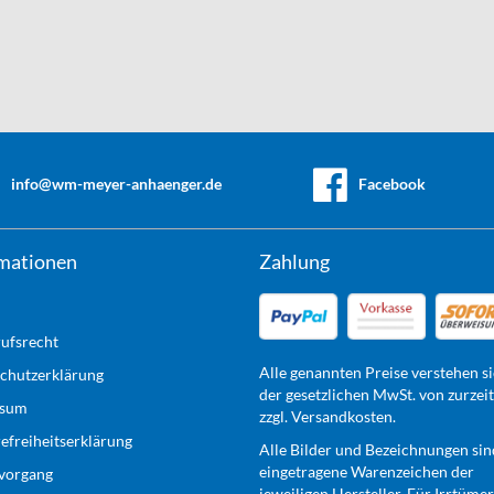
info@wm-meyer-anhaenger.de
Facebook
mationen
Zahlung
ufsrecht
Alle genannten Preise verstehen si
chutzerklärung
der gesetzlichen MwSt. von zurzei
ssum
zzgl. Versandkosten.
refreiheitserklärung
Alle Bilder und Bezeichnungen sin
eingetragene Warenzeichen der
lvorgang
jeweiligen Hersteller. Für Irrtüme