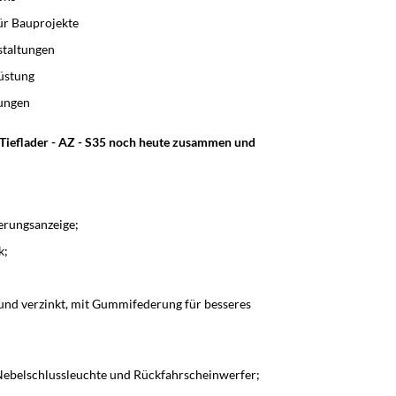
r Bauprojekte
staltungen
üstung
lungen
Tieflader - AZ - S35 noch heute zusammen und
erungsanzeige;
k;
nd verzinkt, mit Gummifederung für besseres
Nebelschlussleuchte und Rückfahrscheinwerfer;