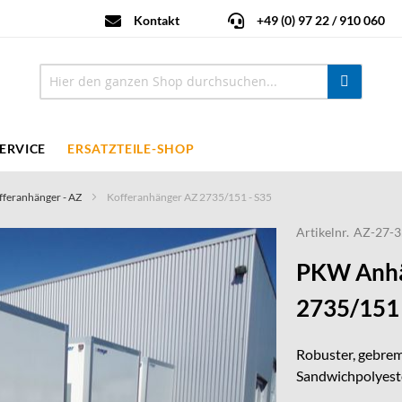
Kontakt
+49 (0) 97 22 / 910 060
ERVICE
ERSATZTEILE-SHOP
fferanhänger - AZ
Kofferanhänger AZ 2735/151 - S35
Artikelnr.
AZ-27-3
PKW Anhä
2735/151 
Robuster, gebrem
Sandwichpolyeste