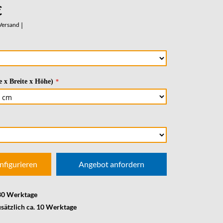
€
Versand
|
 x Breite x Höhe)
nfigurieren
Angebot anfordern
 30 Werktage
usätzlich ca. 10 Werktage