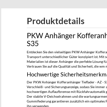
beginning
of
the
Produktdetails
images
gallery
PKW Anhänger Kofferanhä
S35
Entdecken Sie den vielseitigen PKW Anhänger Kofferanh
Transport unterschiedlicher Güter konzipiert ist. Mi
Materialien ist dieser Anhänger die perfekte Lösung 
Vertrauen Sie auf die Qualität und Sicherheit, die wm 
Hochwertige Sicherheitsmerkmal
Der PKW Anhänger Kofferanhänger Tieflader - AZ - S3
Verschleiß- und Sicherungsanzeige, sodass Sie immer a
hochwertigen Auflaufbremse mit Rückfahrautomatik ge
Der stabile V-Deichselrahmen und die wartungsarmen
Gummifederung garantieren zusätzlich ein optimales F
ihn verwenden.