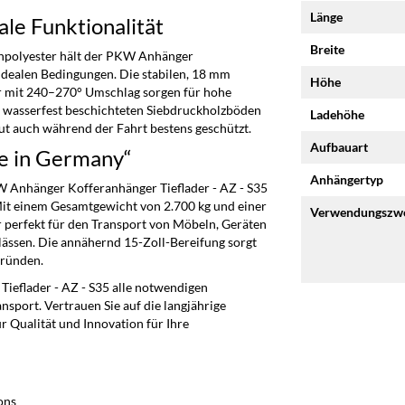
Länge
le Funktionalität
Breite
hpolyester hält der PKW Anhänger
 idealen Bedingungen. Die stabilen, 18 mm
Höhe
r mit 240–270° Umschlag sorgen für hohe
h wasserfest beschichteten Siebdruckholzböden
Ladehöhe
t auch während der Fahrt bestens geschützt.
Aufbauart
de in Germany“
Anhängertyp
W Anhänger Kofferanhänger Tieflader - AZ - S35
Mit einem Gesamtgewicht von 2.700 kg und einer
Verwendungszw
r perfekt für den Transport von Möbeln, Geräten
lässen. Die annähernd 15-Zoll-Bereifung sorgt
gründen.
ieflader - AZ - S35 alle notwendigen
nsport. Vertrauen Sie auf die langjährige
 Qualität und Innovation für Ihre
ons