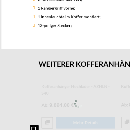
1 Rangiergriff vorne;
1 Innenleuchte im Koffer montiert;
13-poliger Stecker;
WEITERER KOFFERANHÄ
offeranhänger -
Kühl- und Tiefkühlkofferanhänger -
Kühl
AZKHLC
Ab
Ab
17.963,19 €
r Details
Mehr Details