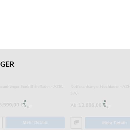
NGER
- und Tiefkühlkofferanhänger - AZK
Kofferanhänger Tieflader - AZ - 
10.466,00 €
Ab
4.021,00 €
Mehr Details
Mehr Details