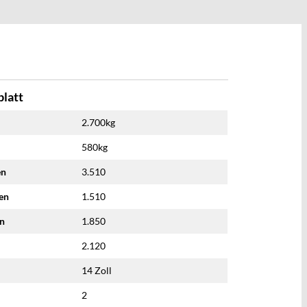
latt
2.700kg
580kg
en
3.510
nen
1.510
en
1.850
2.120
14 Zoll
2