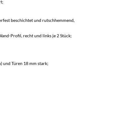
t;
erfest beschichtet und rutschhemmend,
d-Profil, recht und links je 2 Stück;
n) und Türen 18 mm stark;