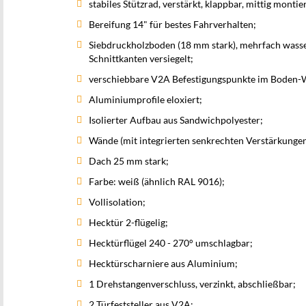
stabiles Stützrad, verstärkt, klappbar, mittig montier
Bereifung 14" für bestes Fahrverhalten;
Siebdruckholzboden (18 mm stark), mehrfach wass
Schnittkanten versiegelt;
verschiebbare V2A Befestigungspunkte im Boden-Wan
Aluminiumprofile eloxiert;
Isolierter Aufbau aus Sandwichpolyester;
Wände (mit integrierten senkrechten Verstärkunge
Dach 25 mm stark;
Farbe: weiß (ähnlich RAL 9016);
Vollisolation;
Hecktür 2-flügelig;
Hecktürflügel 240 - 270° umschlagbar;
Hecktürscharniere aus Aluminium;
1 Drehstangenverschluss, verzinkt, abschließbar;
2 Türfeststeller aus V2A;