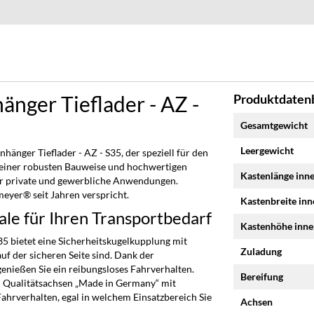
nger Tieflader - AZ -
Produktdatenb
Mehr
Gesamtgewicht
Informationen
Leergewicht
änger Tieflader - AZ - S35, der speziell für den
t seiner robusten Bauweise und hochwertigen
Kastenlänge inn
für private und gewerbliche Anwendungen.
meyer® seit Jahren verspricht.
Kastenbreite in
e für Ihren Transportbedarf
Kastenhöhe inn
5 bietet eine Sicherheitskugelkupplung mit
Zuladung
uf der sicheren Seite sind. Dank der
nießen Sie ein reibungsloses Fahrverhalten.
Bereifung
 Qualitätsachsen „Made in Germany“ mit
ahrverhalten, egal in welchem Einsatzbereich Sie
Achsen