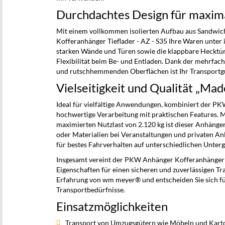
Durchdachtes Design für maxima
Mit einem vollkommen isolierten Aufbau aus Sandwic
Kofferanhänger Tieflader - AZ - S35 Ihre Waren unter
starken Wände und Türen sowie die klappbare Hecktü
Flexibilität beim Be- und Entladen. Dank der mehrfac
und rutschhemmenden Oberflächen ist Ihr Transportgu
Vielseitigkeit und Qualität „Ma
Ideal für vielfältige Anwendungen, kombiniert der PK
hochwertige Verarbeitung mit praktischen Features. 
maximierten Nutzlast von 2.120 kg ist dieser Anhänge
oder Materialien bei Veranstaltungen und privaten An
für bestes Fahrverhalten auf unterschiedlichen Unter
Insgesamt vereint der PKW Anhänger Kofferanhänger T
Eigenschaften für einen sicheren und zuverlässigen Tra
Erfahrung von wm meyer® und entscheiden Sie sich für
Transportbedürfnisse.
Einsatzmöglichkeiten
Transport von Umzugsgütern wie Möbeln und Kart