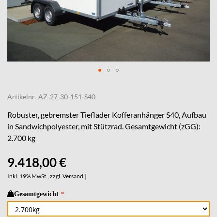
Skip
to
Artikelnr.
AZ-27-30-151-S40
the
beginning
Robuster, gebremster Tieflader Kofferanhänger S40, Aufbau
of
in Sandwichpolyester, mit Stützrad. Gesamtgewicht (zGG):
the
2.700 kg
images
gallery
9.418,00 €
Inkl. 19% MwSt., zzgl.
Versand
|
Gesamtgewicht