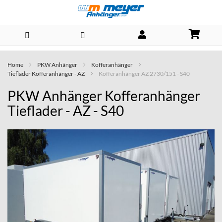
Direkt
Home
PKW Anhänger
Kofferanhänger
zum
Tieflader Kofferanhänger - AZ
Kofferanhänger AZ 2730/151 - S40
Inhalt
PKW Anhänger Kofferanhänger
Tieflader - AZ - S40
Skip
to
the
end
of
the
images
gallery