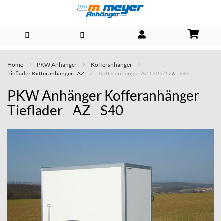
Direkt
Home
PKW Anhänger
Kofferanhänger
zum
Tieflader Kofferanhänger - AZ
Kofferanhänger AZ 1325/126 - S40
Inhalt
PKW Anhänger Kofferanhänger
Tieflader - AZ - S40
Skip
to
the
end
of
the
images
gallery