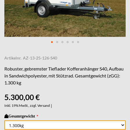
Skip
to
Artikelnr.
AZ-13-25-126-S40
the
beginning
Robuster, gebremster Tieflader Kofferanhänger S40, Aufbau
of
in Sandwichpolyester, mit Stützrad. Gesamtgewicht (zGG):
the
1.300 kg
images
gallery
5.300,00 €
Inkl. 19% MwSt., zzgl.
Versand
|
Gesamtgewicht