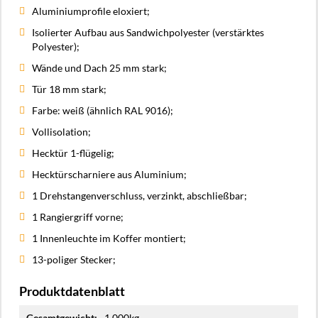
Aluminiumprofile eloxiert;
Isolierter Aufbau aus Sandwichpolyester (verstärktes
Polyester);
Wände und Dach 25 mm stark;
Tür 18 mm stark;
Farbe: weiß (ähnlich RAL 9016);
Vollisolation;
Hecktür 1-flügelig;
Hecktürscharniere aus Aluminium;
1 Drehstangenverschluss, verzinkt, abschließbar;
1 Rangiergriff vorne;
1 Innenleuchte im Koffer montiert;
13-poliger Stecker;
Produktdatenblatt
Mehr
1.000kg