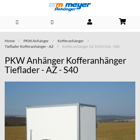
Direkt
Home
PKW Anhänger
Kofferanhänger
zum
Tieflader Kofferanhänger - AZ
Kofferanhänger AZ 1025/126 - S40
Inhalt
PKW Anhänger Kofferanhänger
Tieflader - AZ - S40
Skip
to
the
end
of
the
images
gallery