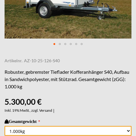
Skip
to
Artikelnr.
AZ-10-25-126-S40
the
beginning
Robuster, gebremster Tieflader Kofferanhänger S40, Aufbau
of
in Sandwichpolyester, mit Stützrad. Gesamtgewicht (zGG):
the
1.000 kg
images
gallery
5.300,00 €
Inkl. 19% MwSt., zzgl.
Versand
|
Gesamtgewicht