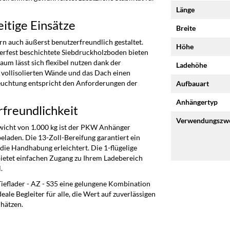
Länge
eitige Einsätze
Breite
rn auch äußerst benutzerfreundlich gestaltet.
Höhe
erfest beschichtete Siebdruckholzboden bieten
um lässt sich flexibel nutzen dank der
Ladehöhe
vollisolierten Wände und das Dach einen
leuchtung entspricht den Anforderungen der
Aufbauart
Anhängertyp
rfreundlichkeit
Verwendungszw
icht von 1.000 kg ist der PKW Anhänger
beladen. Die 13-Zoll-Bereifung garantiert ein
die Handhabung erleichtert. Die 1-flügelige
ietet einfachen Zugang zu Ihrem Ladebereich
.
eflader - AZ - S35 eine gelungene Kombination
deale Begleiter für alle, die Wert auf zuverlässigen
hätzen.