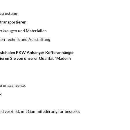
usrüstung
 transportieren
erkzeugen und Materialien
gen Technik und Ausstattung
ie sich den PKW Anhänger Kofferanhänger
tieren Sie von unserer Qualität "Made in
erungsanzeige;
k;
d verzinkt, mit Gummifederung für besseres