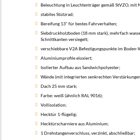
Beleuchtung in Leuchtenträger gemäß StVZO, mit 
stabiles Stützrad;
Bereifung 13" für bestes Fahrverhalten;
Siebdruckholzboden (18 mm stark), mehrfach wass
Schnittkanten versiegelt;
verschiebbare V2A Befestigungspunkte im Boden-Wan
Aluminiumprofile eloxiert;
Isolierter Aufbau aus Sandwichpolyester;
Wände (mit integrierten senkrechten Verstärkungen
Dach 25 mm stark;
Farbe: weiß (ähnlich RAL 9016);
Vollisolation;
Hecktür 1-flügelig;
Hecktürscharniere aus Aluminium;
1 Drehstangenverschluss, verzinkt, abschließbar;