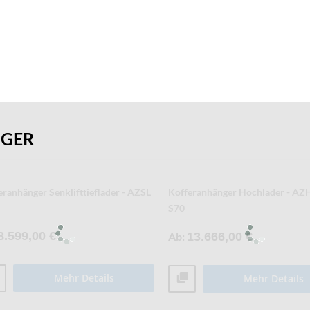
NGER
eranhänger Senklifttieflader - AZSL
Kofferanhänger Hochlader - AZ
S70
8.599,00 €
Ab
13.666,00 €
Mehr Details
Mehr Details