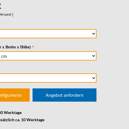
€
Versand
|
 x Breite x Höhe)
nfigurieren
Angebot anfordern
 30 Werktage
usätzlich ca. 10 Werktage