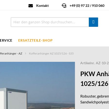
Kontakt
+49 (0) 97 22 / 910 060
ERVICE
ERSATZTEILE-SHOP
fferanhänger - AZ
Kofferanhänger AZ 1025/126 - S35
Artikelnr.
AZ-10-2
PKW Anhä
1025/126 
Robuster, gebrem
Sandwichpolyeste