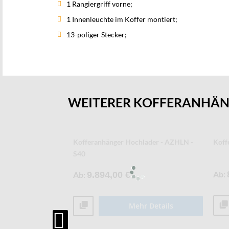
1 Rangiergriff vorne;
1 Innenleuchte im Koffer montiert;
13-poliger Stecker;
WEITERER KOFFERANHÄ
Kofferanhänger Hochlader - AZHLN -
Koff
S40
Ab
Ab
9.894,00 €
Mehr Details