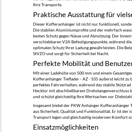
Ihre Transporte.
Praktische Ausstattung für viels
Dieser Kofferanhänger ist nicht nur funktionell, sonde
Die stabilen Aluminiumprofile und der mehrfach wass
besten Schutz gegen Nässe und Abnutzung. Der Innenra
verschiebbaren V2A Befestigungspunkte, während die 
optimalen Schutz Ihrer Ladung gewährleisten. Die Be
StVZO und sorgt für Sicherheit bei Nacht.
Perfekte Mobilität und Benutze
Mit einer Ladehöhe von 500 mm und einem Gesamtgew
Kofferanhänger Tieflader - AZ - S35 äußerst leicht zu 
perfektes Fahrverhalten, während das stabile Stützrad 
Hecktür mit abschließbarem Drehstangenverschluss b
und schützt gleichzeitig Ihre Wertsachen vor Diebstahl
Insgesamt bietet der PKW Anhänger Kofferanhänger Ti
aus Sicherheit, Qualität und Funktionalität. Er ist der i
Transport legen und gleichzeitig modernen Komfort sc
Einsatzmöglichkeiten