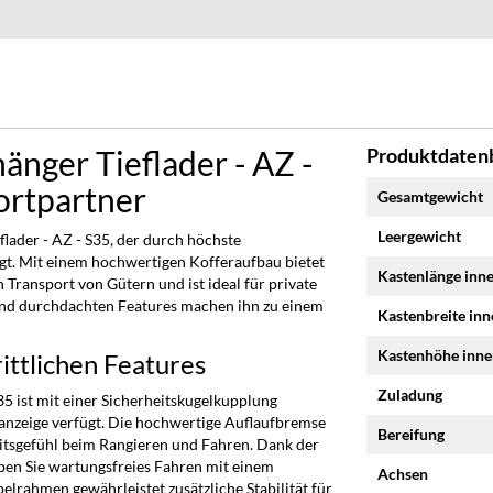
nger Tieflader - AZ -
Produktdatenb
Mehr
ortpartner
Gesamtgewicht
Informationen
Leergewicht
ader - AZ - S35, der durch höchste
gt. Mit einem hochwertigen Kofferaufbau bietet
Kastenlänge inn
 Transport von Gütern und ist ideal für private
 und durchdachten Features machen ihn zu einem
Kastenbreite in
Kastenhöhe inn
ittlichen Features
Zuladung
5 ist mit einer Sicherheitskugelkupplung
sanzeige verfügt. Die hochwertige Auflaufbremse
Bereifung
eitsgefühl beim Rangieren und Fahren. Dank der
en Sie wartungsfreies Fahren mit einem
Achsen
ahmen gewährleistet zusätzliche Stabilität für