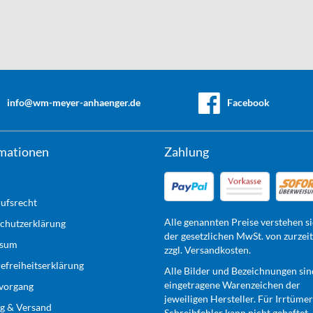
info@wm-meyer-anhaenger.de
Facebook
mationen
Zahlung
ufsrecht
Alle genannten Preise verstehen si
chutzerklärung
der gesetzlichen MwSt. von zurzei
ssum
zzgl. Versandkosten.
refreiheitserklärung
Alle Bilder und Bezeichnungen sin
eingetragene Warenzeichen der
lvorgang
jeweiligen Hersteller. Für Irrtüme
g & Versand
Schreibfehler kann nicht gehaftet