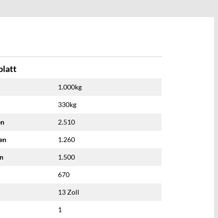
latt
1.000kg
330kg
en
2.510
nen
1.260
en
1.500
670
13 Zoll
1