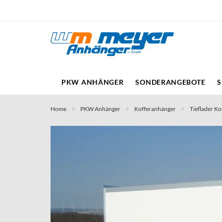
Direkt
zum
Inhalt
PKW ANHÄNGER
SONDERANGEBOTE
S
Home
PKW Anhänger
Kofferanhänger
Tieflader Ko
Skip
to
the
end
of
the
images
gallery