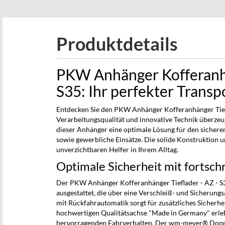
beginning
of
the
Produktdetails
images
gallery
PKW Anhänger Kofferanhä
S35: Ihr perfekter Transp
Entdecken Sie den PKW Anhänger Kofferanhänger Tiefl
Verarbeitungsqualität und innovative Technik überzeu
dieser Anhänger eine optimale Lösung für den sicheren
sowie gewerbliche Einsätze. Die solide Konstruktion
unverzichtbaren Helfer in Ihrem Alltag.
Optimale Sicherheit mit fortschr
Der PKW Anhänger Kofferanhänger Tieflader - AZ - S3
ausgestattet, die über eine Verschleiß- und Sicherung
mit Rückfahrautomatik sorgt für zusätzliches Sicherh
hochwertigen Qualitätsachse "Made in Germany" erleb
hervorragenden Fahrverhalten. Der wm-meyer® Doppelr