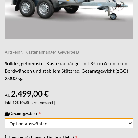
Skip
to
Artikelnr.
Kastenanhänger-Gewerbe BT
the
beginning
Solider, gebremster Kastenanhänger mit 35 cm Aluminium
of
Bordwänden und stabilem Stützrad. Gesamtgewicht (zGG)
the
2.000 kg.
images
gallery
2.499,00 €
Ab
Inkl. 19% MwSt., zzgl.
Versand
|
Gesamtgewicht
Innenmaß (Länge x Breite x Höhe)