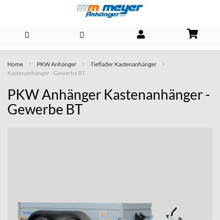
Direkt
Home
PKW Anhänger
Tieflader Kastenanhänger
zum
Kastenanhänger - Gewerbe BT
Inhalt
PKW Anhänger Kastenanhänger -
Gewerbe BT
Skip
to
the
end
of
the
images
gallery