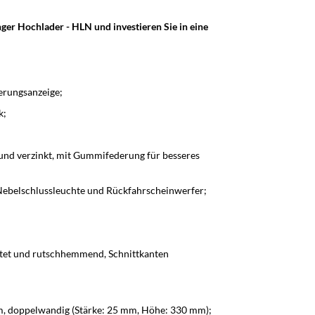
r Hochlader - HLN und investieren Sie in eine
erungsanzeige;
k;
nd verzinkt, mit Gummifederung für besseres
Nebelschlussleuchte und Rückfahrscheinwerfer;
tet und rutschhemmend, Schnittkanten
, doppelwandig (Stärke: 25 mm, Höhe: 330 mm);