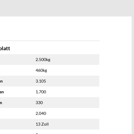
latt
2.500kg
460kg
en
3.105
nen
1.700
en
330
2.040
13 Zoll