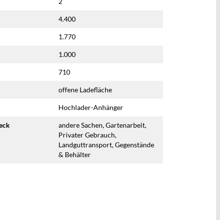
2
4.400
1.770
1.000
710
offene Ladefläche
Hochlader-Anhänger
eck
andere Sachen, Gartenarbeit,
Privater Gebrauch,
Landguttransport, Gegenstände
& Behälter