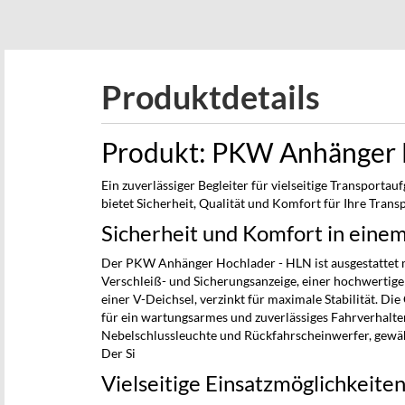
beginning
of
the
images
Produktdetails
gallery
Produkt: PKW Anhänger 
Ein zuverlässiger Begleiter für vielseitige Transpor
bietet Sicherheit, Qualität und Komfort für Ihre Tran
Sicherheit und Komfort in eine
Der PKW Anhänger Hochlader - HLN ist ausgestattet m
Verschleiß- und Sicherungsanzeige, einer hochwertig
einer V-Deichsel, verzinkt für maximale Stabilität. D
für ein wartungsarmes und zuverlässiges Fahrverhalt
Nebelschlussleuchte und Rückfahrscheinwerfer, gewährl
Der Si
Vielseitige Einsatzmöglichkeite