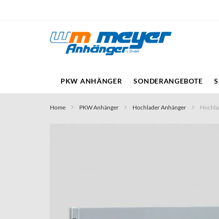
Direkt
zum
Inhalt
PKW ANHÄNGER
SONDERANGEBOTE
S
Home
PKW Anhänger
Hochlader Anhänger
Hochla
Skip
to
the
end
of
the
images
gallery