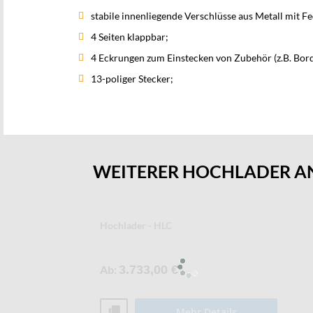
stabile innenliegende Verschlüsse aus Metall mit Fe
4 Seiten klappbar;
4 Eckrungen zum Einstecken von Zubehör (z.B. Bo
13-poliger Stecker;
WEITERER HOCHLADER 
Hochlader - HLC
Ab
3.733,00 €
Mehr Details