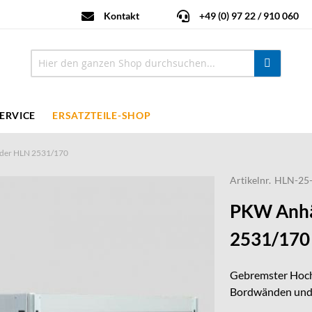
Kontakt
+49 (0) 97 22 / 910 060
ERVICE
ERSATZTEILE-SHOP
der HLN 2531/170
Artikelnr.
HLN-25
PKW Anhä
2531/170
Gebremster Hochl
Bordwänden und 