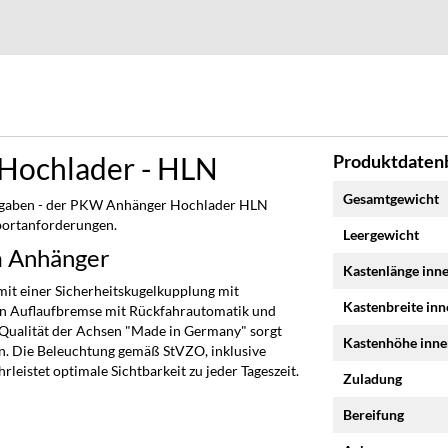
Hochlader - HLN
Produktdatenb
Mehr
Gesamtgewicht
taufgaben - der PKW Anhänger Hochlader HLN
Informationen
sportanforderungen.
Leergewicht
m Anhänger
Kastenlänge inn
it einer Sicherheitskugelkupplung mit
Kastenbreite in
en Auflaufbremse mit Rückfahrautomatik und
ie Qualität der Achsen "Made in Germany" sorgt
Kastenhöhe inn
en. Die Beleuchtung gemäß StVZO, inklusive
eistet optimale Sichtbarkeit zu jeder Tageszeit.
Zuladung
Bereifung
n