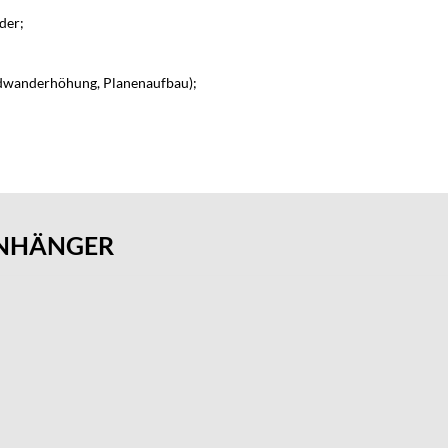
der;
rdwanderhöhung, Planenaufbau);
ANHÄNGER