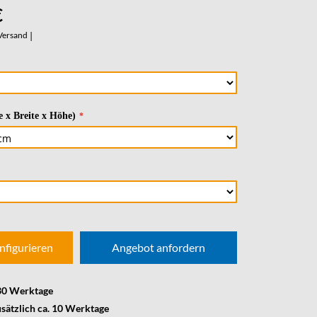
€
Versand
|
 x Breite x Höhe)
nfigurieren
Angebot anfordern
 30 Werktage
usätzlich ca. 10 Werktage