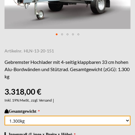
Skip
to
Artikelnr.
HLN-13-20-151
the
beginning
Gebremster Hochlader mit 4-seitig klappbaren 33 cm hohen
of
Alu-Bordwänden und Stützrad. Gesamtgewicht (zGG): 1.300
the
kg
images
gallery
3.318,00 €
Inkl. 19% MwSt., zzgl.
Versand
|
Gesamtgewicht
Innenmaß (Länge x Breite x Höhe)