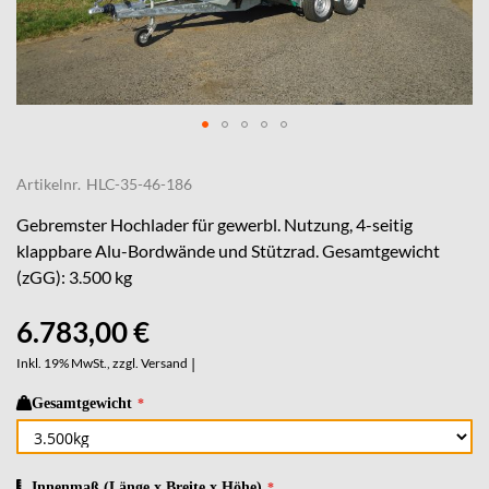
Skip
to
Artikelnr.
HLC-35-46-186
the
beginning
Gebremster Hochlader für gewerbl. Nutzung, 4-seitig
of
klappbare Alu-Bordwände und Stützrad. Gesamtgewicht
the
(zGG): 3.500 kg
images
gallery
6.783,00 €
Inkl. 19% MwSt., zzgl.
Versand
|
Gesamtgewicht
Innenmaß (Länge x Breite x Höhe)