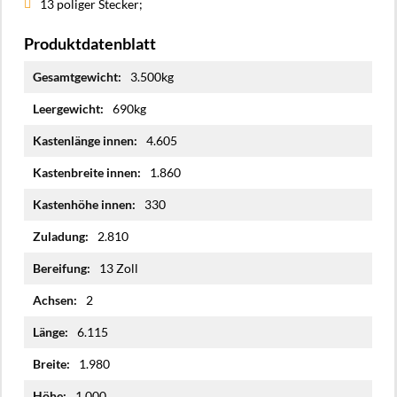
13 poliger Stecker;
Produktdatenblatt
Mehr
3.500kg
Informationen
690kg
4.605
1.860
330
2.810
13 Zoll
2
6.115
1.980
1.000