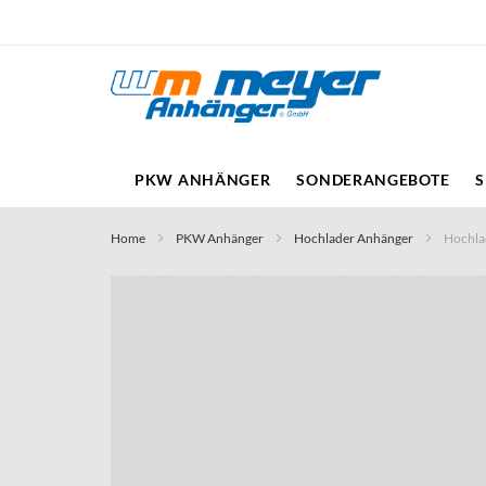
Direkt
zum
Inhalt
PKW ANHÄNGER
SONDERANGEBOTE
S
Home
PKW Anhänger
Hochlader Anhänger
Hochla
Skip
to
the
end
of
the
images
gallery