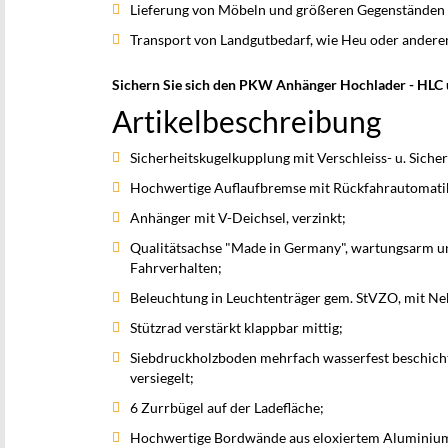
Lieferung von Möbeln und größeren Gegenständen 
Transport von Landgutbedarf, wie Heu oder ander
Sichern Sie sich den PKW Anhänger Hochlader - HLC u
Artikelbeschreibung
Sicherheitskugelkupplung mit Verschleiss- u. Siche
Hochwertige Auflaufbremse mit Rückfahrautomati
Anhänger mit V-Deichsel, verzinkt;
Qualitätsachse "Made in Germany", wartungsarm un
Fahrverhalten;
Beleuchtung in Leuchtenträger gem. StVZO, mit Ne
Stützrad verstärkt klappbar mittig;
Siebdruckholzboden mehrfach wasserfest beschich
versiegelt;
6 Zurrbügel auf der Ladefläche;
Hochwertige Bordwände aus eloxiertem Aluminium