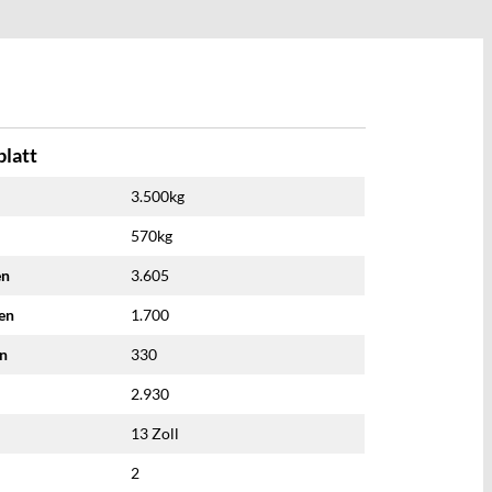
latt
3.500kg
570kg
en
3.605
nen
1.700
en
330
2.930
13 Zoll
2