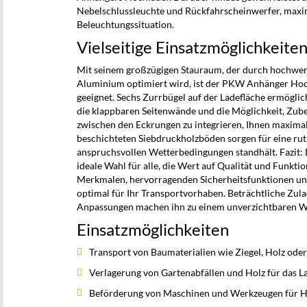
Nebelschlussleuchte und Rückfahrscheinwerfer, maxim
Beleuchtungssituation.
Vielseitige Einsatzmöglichkeite
Mit seinem großzügigen Stauraum, der durch hochwe
Aluminium optimiert wird, ist der PKW Anhänger Hoch
geeignet. Sechs Zurrbügel auf der Ladefläche ermögli
die klappbaren Seitenwände und die Möglichkeit, Z
zwischen den Eckrungen zu integrieren, Ihnen maximale
beschichteten Siebdruckholzböden sorgen für eine ru
anspruchsvollen Wetterbedingungen standhält. Fazit:
ideale Wahl für alle, die Wert auf Qualität und Funktio
Merkmalen, hervorragenden Sicherheitsfunktionen und
optimal für Ihr Transportvorhaben. Beträchtliche Zula
Anpassungen machen ihn zu einem unverzichtbaren We
Einsatzmöglichkeiten
Transport von Baumaterialien wie Ziegel, Holz ode
Verlagerung von Gartenabfällen und Holz für das 
Beförderung von Maschinen und Werkzeugen für 