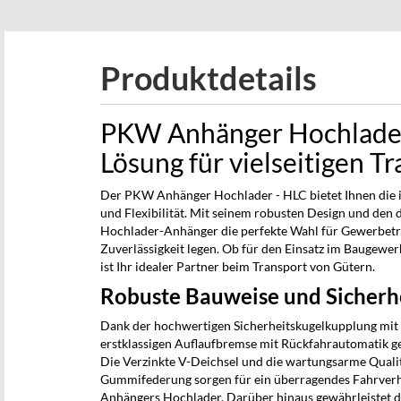
beginning
of
the
Produktdetails
images
gallery
PKW Anhänger Hochlader 
Lösung für vielseitigen T
Der PKW Anhänger Hochlader - HLC bietet Ihnen die i
und Flexibilität. Mit seinem robusten Design und den
Hochlader-Anhänger die perfekte Wahl für Gewerbetr
Zuverlässigkeit legen. Ob für den Einsatz im Baugewe
ist Ihr idealer Partner beim Transport von Gütern.
Robuste Bauweise und Sicherh
Dank der hochwertigen Sicherheitskugelkupplung mit 
erstklassigen Auflaufbremse mit Rückfahrautomatik ge
Die Verzinkte V-Deichsel und die wartungsarme Qual
Gummifederung sorgen für ein überragendes Fahrverh
Anhängers Hochlader. Darüber hinaus gewährleistet d