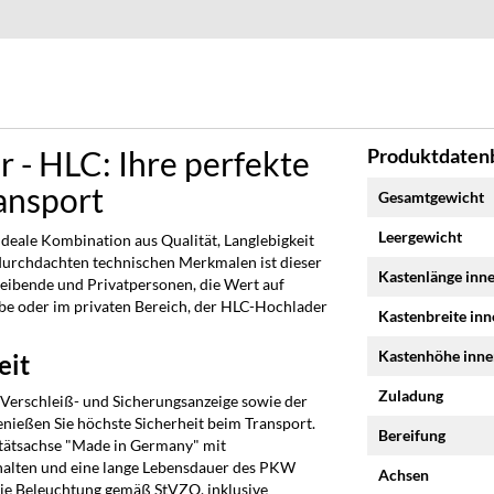
- HLC: Ihre perfekte
Produktdatenb
Mehr
ransport
Gesamtgewicht
Informationen
Leergewicht
deale Kombination aus Qualität, Langlebigkeit
 durchdachten technischen Merkmalen ist dieser
Kastenlänge inn
eibende und Privatpersonen, die Wert auf
rbe oder im privaten Bereich, der HLC-Hochlader
Kastenbreite in
Kastenhöhe inn
eit
Zuladung
Verschleiß- und Sicherungsanzeige sowie der
nießen Sie höchste Sicherheit beim Transport.
Bereifung
itätsachse "Made in Germany" mit
alten und eine lange Lebensdauer des PKW
Achsen
ie Beleuchtung gemäß StVZO, inklusive