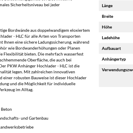
ales Sicherheitsniveau bei jeder
Länge
Breite
n
Höhe
rtige Bordwände aus doppelwandigem eloxiertem
lader - HLC für alle Arten von Transporten
Ladehöhe
cht Ihnen eine sichere Ladungssicherung, während
ubehör wie Bordwanderhöhungen oder Planen
Aufbauart
 Flexibilität bieten. Die mehrfach wasserfest
Anhängertyp
tschhemmende Oberfläche, die auch bei
 Der PKW Anhänger Hochlader - HLC ist die
Verwendungszw
nalität legen. Mit zahlreichen innovativen
 einer robusten Bauweise ist dieser Hochlader
dung und die Möglichkeit für individuelle
rkzeug im Alltag.
r Beton
Landschafts- und Gartenbau
Handwerksbetriebe