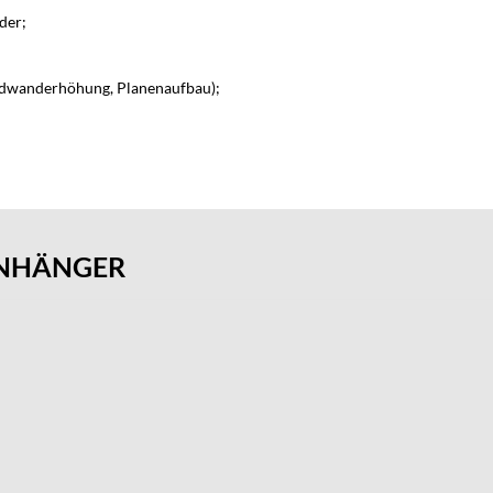
der;
ordwanderhöhung, Planenaufbau);
ANHÄNGER