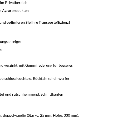
im Privatbereich
en Agrarprodukten
nd optimieren Sie Ihre Transporteffizienz!
rungsanzeige;
k;
d verzinkt, mit Gummifederung für besseres
belschlussleuchte u. Rückfahrscheinwerfer;
tet und rutschhemmend, Schnittkanten
, doppelwandig (Stärke: 25 mm, Höhe: 330 mm);