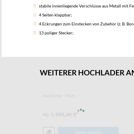
stabile innenliegende Verschlüsse aus Metall mit Fe
4 Seiten klappbar;
4 Eckrungen zum Einstecken von Zubehör (z. B. B
13 poliger Stecker;
WEITERER HOCHLADER 
Hochlader - HLN
Ab
1.999,00 €
Mehr Details