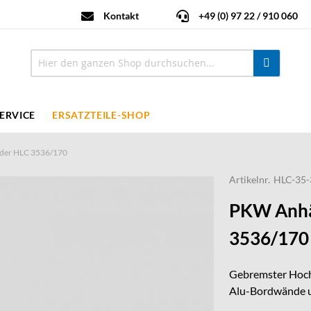
Kontakt
+49 (0) 97 22 / 910 060
ERVICE
ERSATZTEILE-SHOP
der HLC 3536/170
Artikelnr.
HLC-35-
PKW Anhä
3536/170
Gebremster Hochl
Alu-Bordwände u