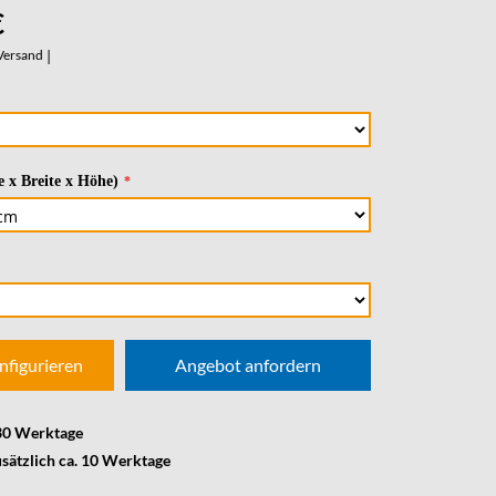
€
Versand
|
 x Breite x Höhe)
nfigurieren
Angebot anfordern
 30 Werktage
usätzlich ca. 10 Werktage