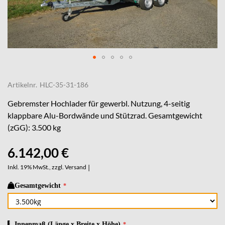
Skip
to
Artikelnr.
HLC-35-31-186
the
beginning
Gebremster Hochlader für gewerbl. Nutzung, 4-seitig
of
klappbare Alu-Bordwände und Stützrad. Gesamtgewicht
the
(zGG): 3.500 kg
images
gallery
6.142,00 €
Inkl. 19% MwSt., zzgl.
Versand
|
Gesamtgewicht
Innenmaß (Länge x Breite x Höhe)