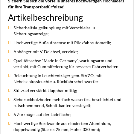
Sichern Sie sich die Vorteile unseres hochwertigen Hochladers
für Ihre Transportbedürfnisse!
Artikelbeschreibung
Sicherheitskugelkupplung mit Verschleiss- u.
Sicherungsanzeige;
Hochwertige Auflaufbremse mit Rückfahrautomatik;
Anhänger mit V-Deichsel, verzinkt;
Qualitätsachse "Made in Germany", wartungsarm und
verzinkt, mit Gummifederung für besseres Fahrverhalten;
Beleuchtung in Leuchtenträger gem. StVZO, mit
Nebelschlussleuchte u. Rückfahrscheinwerfer;
Stützrad verstärkt klappbar mittig;
Siebdruckholzboden mehrfach wasserfest beschichtet und
rutschhemmend, Schnittkanten versiegelt;
6 Zurrbügel auf der Ladefläche;
Hochwertige Bordwände aus eloxiertem Aluminium,
doppelwandig (Stärke: 25 mm, Höhe: 330 mm);