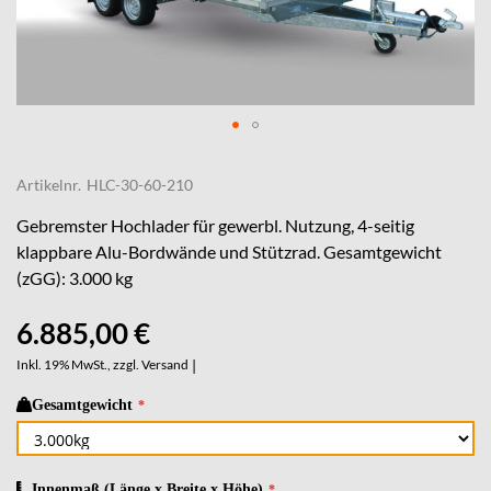
Skip
to
Artikelnr.
HLC-30-60-210
the
beginning
Gebremster Hochlader für gewerbl. Nutzung, 4-seitig
of
klappbare Alu-Bordwände und Stützrad. Gesamtgewicht
the
(zGG): 3.000 kg
images
gallery
6.885,00 €
Inkl. 19% MwSt., zzgl.
Versand
|
Gesamtgewicht
Innenmaß (Länge x Breite x Höhe)