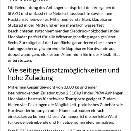
Die Beleuchtung des Anhängers entspricht den Vorgaben der
StVZO und umfasst eine Nebelschlussleuchte sowie einen
Rückfahrscheinwerfer. Mit einem verstärkten, klappbaren
Stützrad in der Mitte und einem mehrfach wasserfest
beschichteten, rutschhemmenden Siebdruckholzboden ist der
Hochlader perfekt für alle Witterungsbedingungen gerüstet.
Sechs Zurrbügel auf der Ladefläche garantieren eine sichere
Ladungssicherung, während die klappbaren Bordwände aus
doppelwandigem, eloxiertem Aluminium Sie in der Flexibilität
unterstützen.
Vielseitige Einsatzmöglichkeiten und
hohe Zuladung
Mit einem Gesamtgewicht von 3.000 kg und einer
beeindruckenden Zuladung von 2.510 kg ist der PKW Anhänger
Hochlader bestens für schwere Transporte geeignet. Zudem
bieten vier Eckrungen die Möglichkeit, praktisches Zubehör wie
Bordwanderhöhungen oder Planenaufbauten einfach
einstecken zu können. Dieser Anhänger ist die perfekte Wahl
für Gewerbetreibende und Privatpersonen gleichermaßen.
Der PKW Anhänger Hochlader - HLC stellt eine hervorragende