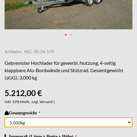
Skip
to
Artikelnr.
HLC-30-26-170
the
beginning
Gebremster Hochlader für gewerbl. Nutzung, 4-seitig
of
klappbare Alu-Bordwände und Stützrad. Gesamtgewicht
the
(zGG): 3.000 kg
images
gallery
5.212,00 €
Inkl. 19% MwSt., zzgl.
Versand
|
Gesamtgewicht
Innenmaß (Länge x Breite x Höhe)