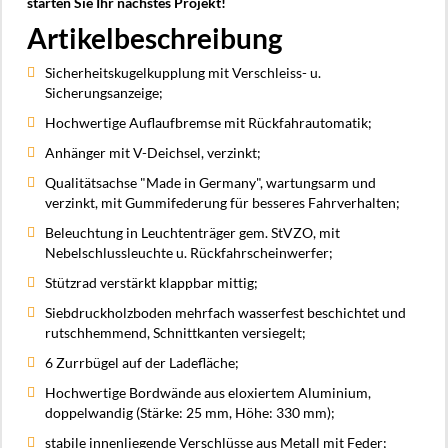
starten Sie Ihr nächstes Projekt!
Artikelbeschreibung
Sicherheitskugelkupplung mit Verschleiss- u.
Sicherungsanzeige;
Hochwertige Auflaufbremse mit Rückfahrautomatik;
Anhänger mit V-Deichsel, verzinkt;
Qualitätsachse "Made in Germany", wartungsarm und
verzinkt, mit Gummifederung für besseres Fahrverhalten;
Beleuchtung in Leuchtenträger gem. StVZO, mit
Nebelschlussleuchte u. Rückfahrscheinwerfer;
Stützrad verstärkt klappbar mittig;
Siebdruckholzboden mehrfach wasserfest beschichtet und
rutschhemmend, Schnittkanten versiegelt;
6 Zurrbügel auf der Ladefläche;
Hochwertige Bordwände aus eloxiertem Aluminium,
doppelwandig (Stärke: 25 mm, Höhe: 330 mm);
stabile innenliegende Verschlüsse aus Metall mit Feder;