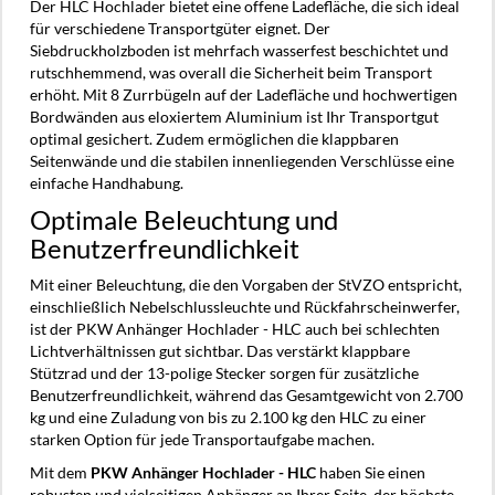
Der HLC Hochlader bietet eine offene Ladefläche, die sich ideal
für verschiedene Transportgüter eignet. Der
Siebdruckholzboden ist mehrfach wasserfest beschichtet und
rutschhemmend, was overall die Sicherheit beim Transport
erhöht. Mit 8 Zurrbügeln auf der Ladefläche und hochwertigen
Bordwänden aus eloxiertem Aluminium ist Ihr Transportgut
optimal gesichert. Zudem ermöglichen die klappbaren
Seitenwände und die stabilen innenliegenden Verschlüsse eine
einfache Handhabung.
Optimale Beleuchtung und
Benutzerfreundlichkeit
Mit einer Beleuchtung, die den Vorgaben der StVZO entspricht,
einschließlich Nebelschlussleuchte und Rückfahrscheinwerfer,
ist der PKW Anhänger Hochlader - HLC auch bei schlechten
Lichtverhältnissen gut sichtbar. Das verstärkt klappbare
Stützrad und der 13-polige Stecker sorgen für zusätzliche
Benutzerfreundlichkeit, während das Gesamtgewicht von 2.700
kg und eine Zuladung von bis zu 2.100 kg den HLC zu einer
starken Option für jede Transportaufgabe machen.
Mit dem
PKW Anhänger Hochlader - HLC
haben Sie einen
robusten und vielseitigen Anhänger an Ihrer Seite, der höchste