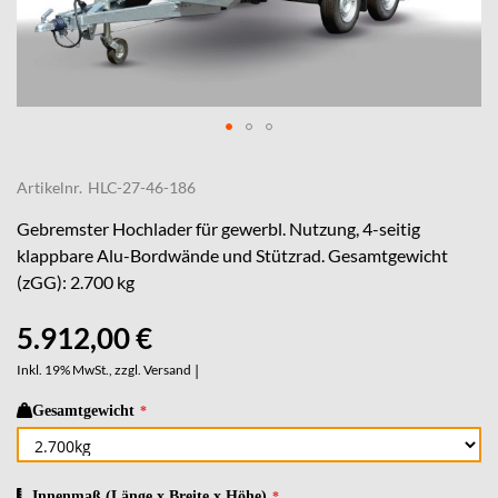
Skip
to
Artikelnr.
HLC-27-46-186
the
beginning
Gebremster Hochlader für gewerbl. Nutzung, 4-seitig
of
klappbare Alu-Bordwände und Stützrad. Gesamtgewicht
the
(zGG): 2.700 kg
images
gallery
5.912,00 €
Inkl. 19% MwSt., zzgl.
Versand
|
Gesamtgewicht
Innenmaß (Länge x Breite x Höhe)